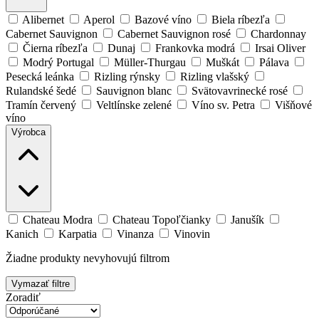
Alibernet
Aperol
Bazové víno
Biela ríbezľa
Cabernet Sauvignon
Cabernet Sauvignon rosé
Chardonnay
Čierna ríbezľa
Dunaj
Frankovka modrá
Irsai Oliver
Modrý Portugal
Müller-Thurgau
Muškát
Pálava
Pesecká leánka
Rizling rýnsky
Rizling vlašský
Rulandské šedé
Sauvignon blanc
Svätovavrinecké rosé
Tramín červený
Veltlínske zelené
Víno sv. Petra
Višňové
víno
Výrobca
Chateau Modra
Chateau Topoľčianky
Janušík
Kanich
Karpatia
Vinanza
Vinovin
Žiadne produkty nevyhovujú filtrom
Vymazať filtre
Zoradiť