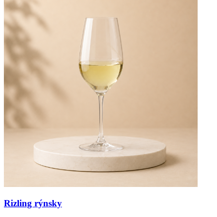
Rizling rýnsky