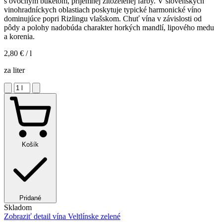
s ovocným buketom, príjemnej žltozelenej farby. V slovenských
vinohradníckych oblastiach poskytuje typické harmonické víno
dominujúce popri Rizlingu vlašskom. Chuť vína v závislosti od
pôdy a polohy nadobúda charakter horkých mandlí, lipového medu
a korenia.
2,80 €
/ l
za liter
Košík
Pridané
Skladom
Zobraziť detail
vína Veltlínske zelené