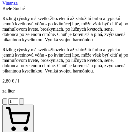
Vinanza
Biele
Suché
Rizling rýnsky má svetlo-žltozelenú až zlatožltú farbu a typickú
jemnú kvetinovú vôňu - po kvitnúcej lipe, môže však byť cítiť aj po
marhuľovom kvete, broskyniach, po lúčnych kvetoch, sene,
dokonca po zelenom citróne. Chuť je korenistá a plná, zvýraznená
pikantnou kyselinkou. Vyniká svojou harmóniou.
Rizling rýnsky má svetlo-žltozelenú až zlatožltú farbu a typickú
jemnú kvetinovú vôňu - po kvitnúcej lipe, môže však byť cítiť aj po
marhuľovom kvete, broskyniach, po lúčnych kvetoch, sene,
dokonca po zelenom citróne. Chuť je korenistá a plná, zvýraznená
pikantnou kyselinkou. Vyniká svojou harmóniou.
2,80 €
/ l
za liter