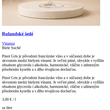
Rulandské šedé
Vinanza
Biele
Suché
Pinot Gris je pôvodom francúzske víno a v súčasnej dobe je
skvostom medzi bielymi vínami. Je veľmi pitné, obvykle s vyšším
obsahom glycerolu i alkoholu, harmonické, vláčne s utlmeným
pôsobením kyselín a s dlho trvajúcou dochuťou.
Pinot Gris je pôvodom francúzske víno a v súčasnej dobe je
skvostom medzi bielymi vínami. Je veľmi pitné, obvykle s vyšším
obsahom glycerolu i alkoholu, harmonické, vláčne s utlmeným
pôsobením kyselín a s dlho trvajúcou dochuťou.
3,00 €
/ l
za liter