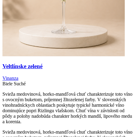
Veltlínske zelené
Vinanza
Biele
Suché
Svieža medovinová, horko-mandľová chuť charakterizuje toto víno
s ovocným buketom, príjemnej žltozelenej farby. V slovenských
vinohradníckych oblastiach poskytuje typické harmonické víno
dominujúce popri Rizlingu vlašskom. Chuť vína v závislosti od
pôdy a polohy nadobúda charakter horkých mandlí, lipového medu
a korenia.
Svieža medovinová, horko-mandľová chuť charakterizuje toto víno