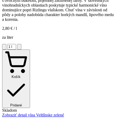
s ovocným buketom, príjemnej žltozelenej farby. V slovenských
vinohradníckych oblastiach poskytuje typické harmonické víno
dominujúce popri Rizlingu vlašskom. Chuť vína v závislosti od
pôdy a polohy nadobúda charakter horkých mandlí, lipového medu
a korenia.
2,80 €
/ l
za liter
Košík
Pridané
Skladom
Zobraziť detail
vína Veltlínske zelené