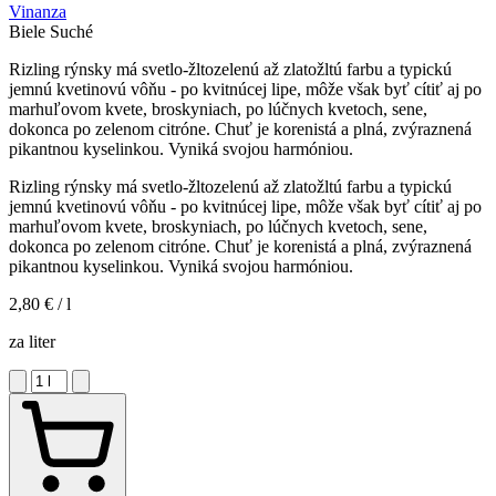
Vinanza
Biele
Suché
Rizling rýnsky má svetlo-žltozelenú až zlatožltú farbu a typickú
jemnú kvetinovú vôňu - po kvitnúcej lipe, môže však byť cítiť aj po
marhuľovom kvete, broskyniach, po lúčnych kvetoch, sene,
dokonca po zelenom citróne. Chuť je korenistá a plná, zvýraznená
pikantnou kyselinkou. Vyniká svojou harmóniou.
Rizling rýnsky má svetlo-žltozelenú až zlatožltú farbu a typickú
jemnú kvetinovú vôňu - po kvitnúcej lipe, môže však byť cítiť aj po
marhuľovom kvete, broskyniach, po lúčnych kvetoch, sene,
dokonca po zelenom citróne. Chuť je korenistá a plná, zvýraznená
pikantnou kyselinkou. Vyniká svojou harmóniou.
2,80 €
/ l
za liter