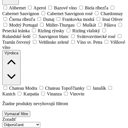
Alibernet
Aperol
Bazové víno
Biela ríbezľa
Cabernet Sauvignon
Cabernet Sauvignon rosé
Chardonnay
Čierna ríbezľa
Dunaj
Frankovka modrá
Irsai Oliver
Modrý Portugal
Müller-Thurgau
Muškát
Pálava
Pesecká leánka
Rizling rýnsky
Rizling vlašský
Rulandské šedé
Sauvignon blanc
Svätovavrinecké rosé
Tramín červený
Veltlínske zelené
Víno sv. Petra
Višňové
víno
Výrobca
Chateau Modra
Chateau Topoľčianky
Janušík
Kanich
Karpatia
Vinanza
Vinovin
Žiadne produkty nevyhovujú filtrom
Vymazať filtre
Zoradiť