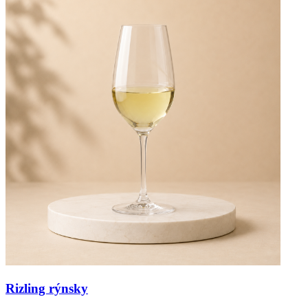
Rizling rýnsky