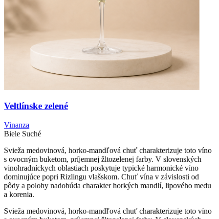
Veltlínske zelené
Vinanza
Biele
Suché
Svieža medovinová, horko-mandľová chuť charakterizuje toto víno
s ovocným buketom, príjemnej žltozelenej farby. V slovenských
vinohradníckych oblastiach poskytuje typické harmonické víno
dominujúce popri Rizlingu vlašskom. Chuť vína v závislosti od
pôdy a polohy nadobúda charakter horkých mandlí, lipového medu
a korenia.
Svieža medovinová, horko-mandľová chuť charakterizuje toto víno