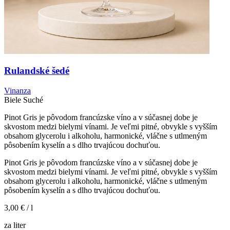
Rulandské šedé
Vinanza
Biele
Suché
Pinot Gris je pôvodom francúzske víno a v súčasnej dobe je
skvostom medzi bielymi vínami. Je veľmi pitné, obvykle s vyšším
obsahom glycerolu i alkoholu, harmonické, vláčne s utlmeným
pôsobením kyselín a s dlho trvajúcou dochuťou.
Pinot Gris je pôvodom francúzske víno a v súčasnej dobe je
skvostom medzi bielymi vínami. Je veľmi pitné, obvykle s vyšším
obsahom glycerolu i alkoholu, harmonické, vláčne s utlmeným
pôsobením kyselín a s dlho trvajúcou dochuťou.
3,00 €
/ l
za liter