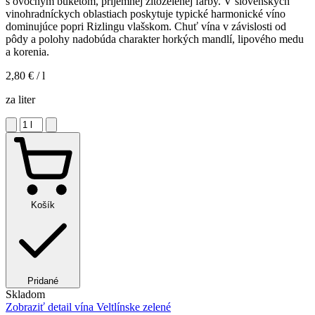
s ovocným buketom, príjemnej žltozelenej farby. V slovenských
vinohradníckych oblastiach poskytuje typické harmonické víno
dominujúce popri Rizlingu vlašskom. Chuť vína v závislosti od
pôdy a polohy nadobúda charakter horkých mandlí, lipového medu
a korenia.
2,80 €
/ l
za liter
Košík
Pridané
Skladom
Zobraziť detail
vína Veltlínske zelené