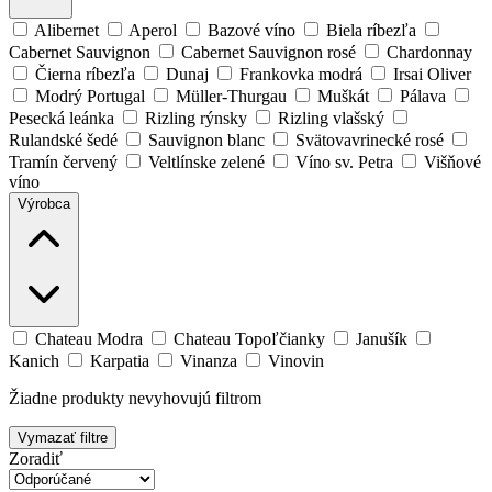
Alibernet
Aperol
Bazové víno
Biela ríbezľa
Cabernet Sauvignon
Cabernet Sauvignon rosé
Chardonnay
Čierna ríbezľa
Dunaj
Frankovka modrá
Irsai Oliver
Modrý Portugal
Müller-Thurgau
Muškát
Pálava
Pesecká leánka
Rizling rýnsky
Rizling vlašský
Rulandské šedé
Sauvignon blanc
Svätovavrinecké rosé
Tramín červený
Veltlínske zelené
Víno sv. Petra
Višňové
víno
Výrobca
Chateau Modra
Chateau Topoľčianky
Janušík
Kanich
Karpatia
Vinanza
Vinovin
Žiadne produkty nevyhovujú filtrom
Vymazať filtre
Zoradiť