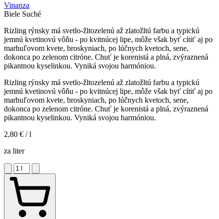
Vinanza
Biele
Suché
Rizling rýnsky má svetlo-žltozelenú až zlatožltú farbu a typickú
jemnú kvetinovú vôňu - po kvitnúcej lipe, môže však byť cítiť aj po
marhuľovom kvete, broskyniach, po lúčnych kvetoch, sene,
dokonca po zelenom citróne. Chuť je korenistá a plná, zvýraznená
pikantnou kyselinkou. Vyniká svojou harmóniou.
Rizling rýnsky má svetlo-žltozelenú až zlatožltú farbu a typickú
jemnú kvetinovú vôňu - po kvitnúcej lipe, môže však byť cítiť aj po
marhuľovom kvete, broskyniach, po lúčnych kvetoch, sene,
dokonca po zelenom citróne. Chuť je korenistá a plná, zvýraznená
pikantnou kyselinkou. Vyniká svojou harmóniou.
2,80 €
/ l
za liter