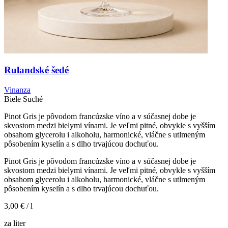
Rulandské šedé
Vinanza
Biele
Suché
Pinot Gris je pôvodom francúzske víno a v súčasnej dobe je
skvostom medzi bielymi vínami. Je veľmi pitné, obvykle s vyšším
obsahom glycerolu i alkoholu, harmonické, vláčne s utlmeným
pôsobením kyselín a s dlho trvajúcou dochuťou.
Pinot Gris je pôvodom francúzske víno a v súčasnej dobe je
skvostom medzi bielymi vínami. Je veľmi pitné, obvykle s vyšším
obsahom glycerolu i alkoholu, harmonické, vláčne s utlmeným
pôsobením kyselín a s dlho trvajúcou dochuťou.
3,00 €
/ l
za liter