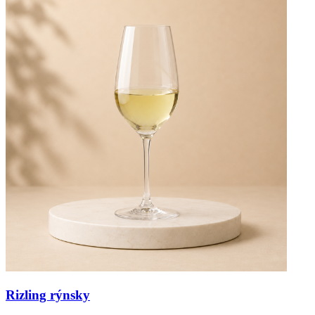
Rizling rýnsky