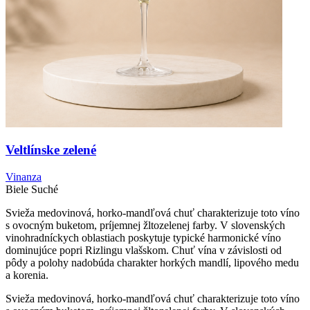
Veltlínske zelené
Vinanza
Biele
Suché
Svieža medovinová, horko-mandľová chuť charakterizuje toto víno
s ovocným buketom, príjemnej žltozelenej farby. V slovenských
vinohradníckych oblastiach poskytuje typické harmonické víno
dominujúce popri Rizlingu vlašskom. Chuť vína v závislosti od
pôdy a polohy nadobúda charakter horkých mandlí, lipového medu
a korenia.
Svieža medovinová, horko-mandľová chuť charakterizuje toto víno