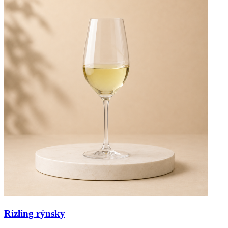
Rizling rýnsky