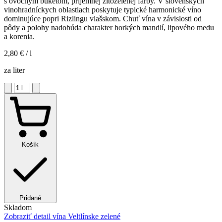
s ovocným buketom, príjemnej žltozelenej farby. V slovenských
vinohradníckych oblastiach poskytuje typické harmonické víno
dominujúce popri Rizlingu vlašskom. Chuť vína v závislosti od
pôdy a polohy nadobúda charakter horkých mandlí, lipového medu
a korenia.
2,80 €
/ l
za liter
Košík
Pridané
Skladom
Zobraziť detail
vína Veltlínske zelené