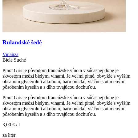
Rulandské šedé
Vinanza
Biele
Suché
Pinot Gris je pôvodom francúzske víno a v súčasnej dobe je
skvostom medzi bielymi vínami. Je veľmi pitné, obvykle s vyšším
obsahom glycerolu i alkoholu, harmonické, vláčne s utlmeným
pôsobením kyselín a s dlho trvajúcou dochuťou.
Pinot Gris je pôvodom francúzske víno a v súčasnej dobe je
skvostom medzi bielymi vínami. Je veľmi pitné, obvykle s vyšším
obsahom glycerolu i alkoholu, harmonické, vláčne s utlmeným
pôsobením kyselín a s dlho trvajúcou dochuťou.
3,00 €
/ l
za liter