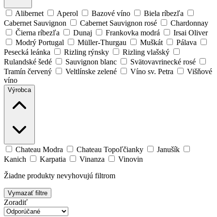
Alibernet
Aperol
Bazové víno
Biela ríbezľa
Cabernet Sauvignon
Cabernet Sauvignon rosé
Chardonnay
Čierna ríbezľa
Dunaj
Frankovka modrá
Irsai Oliver
Modrý Portugal
Müller-Thurgau
Muškát
Pálava
Pesecká leánka
Rizling rýnsky
Rizling vlašský
Rulandské šedé
Sauvignon blanc
Svätovavrinecké rosé
Tramín červený
Veltlínske zelené
Víno sv. Petra
Višňové
víno
Výrobca
Chateau Modra
Chateau Topoľčianky
Janušík
Kanich
Karpatia
Vinanza
Vinovin
Žiadne produkty nevyhovujú filtrom
Vymazať filtre
Zoradiť