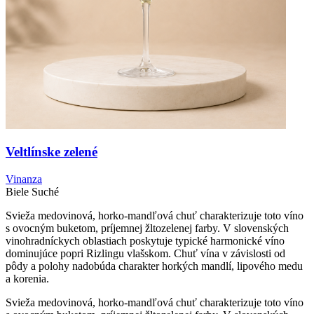
Veltlínske zelené
Vinanza
Biele
Suché
Svieža medovinová, horko-mandľová chuť charakterizuje toto víno
s ovocným buketom, príjemnej žltozelenej farby. V slovenských
vinohradníckych oblastiach poskytuje typické harmonické víno
dominujúce popri Rizlingu vlašskom. Chuť vína v závislosti od
pôdy a polohy nadobúda charakter horkých mandlí, lipového medu
a korenia.
Svieža medovinová, horko-mandľová chuť charakterizuje toto víno