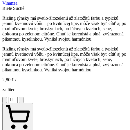
Vinanza
Biele
Suché
Rizling rýnsky má svetlo-žltozelenú až zlatožltú farbu a typickú
jemnú kvetinovú vôňu - po kvitnúcej lipe, môže však byť cítiť aj po
marhuľovom kvete, broskyniach, po lúčnych kvetoch, sene,
dokonca po zelenom citróne. Chuť je korenistá a plná, zvýraznená
pikantnou kyselinkou. Vyniká svojou harmóniou.
Rizling rýnsky má svetlo-žltozelenú až zlatožltú farbu a typickú
jemnú kvetinovú vôňu - po kvitnúcej lipe, môže však byť cítiť aj po
marhuľovom kvete, broskyniach, po lúčnych kvetoch, sene,
dokonca po zelenom citróne. Chuť je korenistá a plná, zvýraznená
pikantnou kyselinkou. Vyniká svojou harmóniou.
2,80 €
/ l
za liter