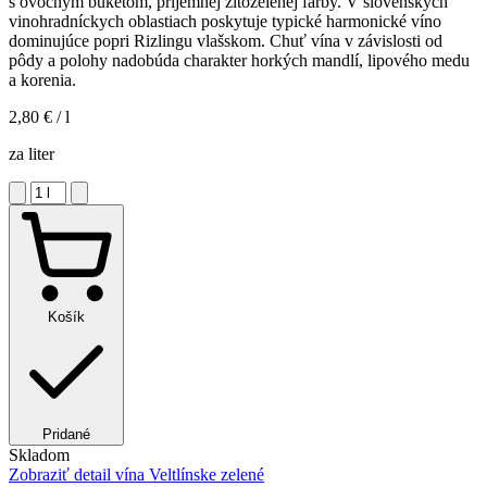
s ovocným buketom, príjemnej žltozelenej farby. V slovenských
vinohradníckych oblastiach poskytuje typické harmonické víno
dominujúce popri Rizlingu vlašskom. Chuť vína v závislosti od
pôdy a polohy nadobúda charakter horkých mandlí, lipového medu
a korenia.
2,80 €
/ l
za liter
Košík
Pridané
Skladom
Zobraziť detail
vína Veltlínske zelené