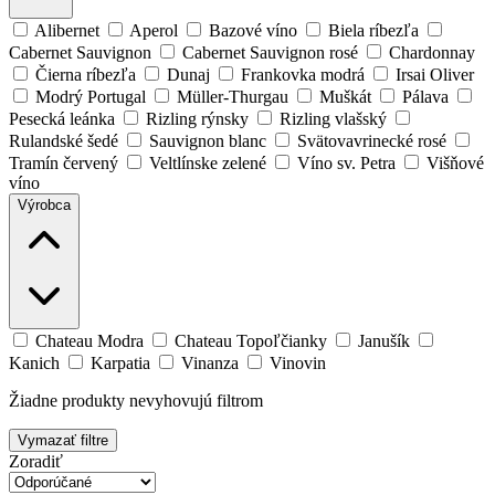
Alibernet
Aperol
Bazové víno
Biela ríbezľa
Cabernet Sauvignon
Cabernet Sauvignon rosé
Chardonnay
Čierna ríbezľa
Dunaj
Frankovka modrá
Irsai Oliver
Modrý Portugal
Müller-Thurgau
Muškát
Pálava
Pesecká leánka
Rizling rýnsky
Rizling vlašský
Rulandské šedé
Sauvignon blanc
Svätovavrinecké rosé
Tramín červený
Veltlínske zelené
Víno sv. Petra
Višňové
víno
Výrobca
Chateau Modra
Chateau Topoľčianky
Janušík
Kanich
Karpatia
Vinanza
Vinovin
Žiadne produkty nevyhovujú filtrom
Vymazať filtre
Zoradiť