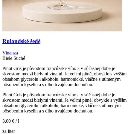
Rulandské šedé
Vinanza
Biele
Suché
Pinot Gris je pôvodom francúzske víno a v súčasnej dobe je
skvostom medzi bielymi vínami. Je veľmi pitné, obvykle s vyšším
obsahom glycerolu i alkoholu, harmonické, vláčne s utlmeným
pôsobením kyselín a s dlho trvajúcou dochuťou.
Pinot Gris je pôvodom francúzske víno a v súčasnej dobe je
skvostom medzi bielymi vínami. Je veľmi pitné, obvykle s vyšším
obsahom glycerolu i alkoholu, harmonické, vláčne s utlmeným
pôsobením kyselín a s dlho trvajúcou dochuťou.
3,00 €
/ l
za liter