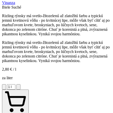
Vinanza
Biele
Suché
Rizling rýnsky má svetlo-žltozelenú až zlatožltú farbu a typickú
jemnú kvetinovú vôňu - po kvitnúcej lipe, môže však byť cítiť aj po
marhuľovom kvete, broskyniach, po lúčnych kvetoch, sene,
dokonca po zelenom citróne. Chuť je korenistá a plná, zvýraznená
pikantnou kyselinkou. Vyniká svojou harmóniou.
Rizling rýnsky má svetlo-žltozelenú až zlatožltú farbu a typickú
jemnú kvetinovú vôňu - po kvitnúcej lipe, môže však byť cítiť aj po
marhuľovom kvete, broskyniach, po lúčnych kvetoch, sene,
dokonca po zelenom citróne. Chuť je korenistá a plná, zvýraznená
pikantnou kyselinkou. Vyniká svojou harmóniou.
2,80 €
/ l
za liter