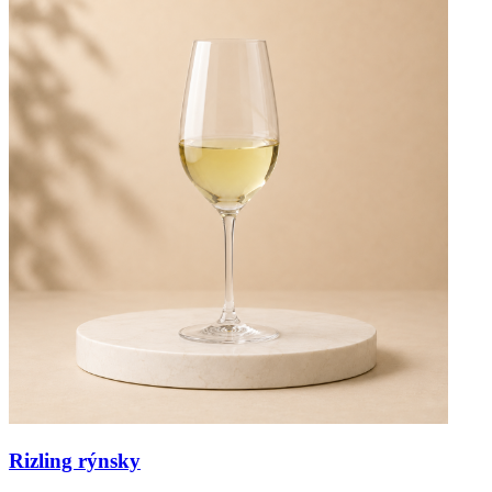
Rizling rýnsky