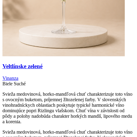
Veltlínske zelené
Vinanza
Biele
Suché
Svieža medovinová, horko-mandľová chuť charakterizuje toto víno
s ovocným buketom, príjemnej žltozelenej farby. V slovenských
vinohradníckych oblastiach poskytuje typické harmonické víno
dominujúce popri Rizlingu vlašskom. Chuť vína v závislosti od
pôdy a polohy nadobúda charakter horkých mandlí, lipového medu
a korenia.
Svieža medovinová, horko-mandľová chuť charakterizuje toto víno