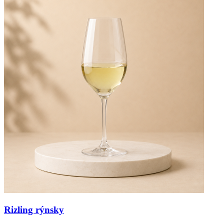
Rizling rýnsky