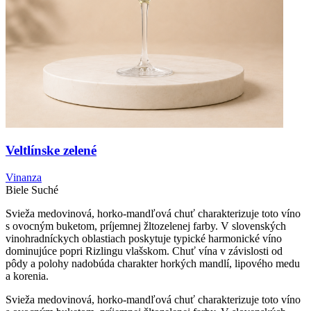
Veltlínske zelené
Vinanza
Biele
Suché
Svieža medovinová, horko-mandľová chuť charakterizuje toto víno
s ovocným buketom, príjemnej žltozelenej farby. V slovenských
vinohradníckych oblastiach poskytuje typické harmonické víno
dominujúce popri Rizlingu vlašskom. Chuť vína v závislosti od
pôdy a polohy nadobúda charakter horkých mandlí, lipového medu
a korenia.
Svieža medovinová, horko-mandľová chuť charakterizuje toto víno