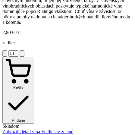
s ovocným buketom, príjemnej žltozelenej farby. V slovenských
vinohradníckych oblastiach poskytuje typické harmonické víno
dominujúce popri Rizlingu vlašskom. Chuť vína v závislosti od
pôdy a polohy nadobúda charakter horkých mandlí, lipového medu
a korenia.
2,80 €
/ l
za liter
Košík
Pridané
Skladom
Zobraziť detail
vína Veltlínske zelené