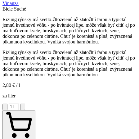
Vinanza
Biele
Suché
Rizling rýnsky má svetlo-žltozelenú až zlatožltú farbu a typickú
jemnú kvetinovú vôňu - po kvitnúcej lipe, môže však byť cítiť aj po
marhuľovom kvete, broskyniach, po lúčnych kvetoch, sene,
dokonca po zelenom citróne. Chuť je korenistá a plná, zvýraznená
pikantnou kyselinkou. Vyniká svojou harmóniou.
Rizling rýnsky má svetlo-žltozelenú až zlatožltú farbu a typickú
jemnú kvetinovú vôňu - po kvitnúcej lipe, môže však byť cítiť aj po
marhuľovom kvete, broskyniach, po lúčnych kvetoch, sene,
dokonca po zelenom citróne. Chuť je korenistá a plná, zvýraznená
pikantnou kyselinkou. Vyniká svojou harmóniou.
2,80 €
/ l
za liter