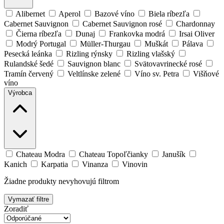
Alibernet
Aperol
Bazové víno
Biela ríbezľa
Cabernet Sauvignon
Cabernet Sauvignon rosé
Chardonnay
Čierna ríbezľa
Dunaj
Frankovka modrá
Irsai Oliver
Modrý Portugal
Müller-Thurgau
Muškát
Pálava
Pesecká leánka
Rizling rýnsky
Rizling vlašský
Rulandské šedé
Sauvignon blanc
Svätovavrinecké rosé
Tramín červený
Veltlínske zelené
Víno sv. Petra
Višňové
víno
Výrobca
Chateau Modra
Chateau Topoľčianky
Janušík
Kanich
Karpatia
Vinanza
Vinovin
Žiadne produkty nevyhovujú filtrom
Vymazať filtre
Zoradiť