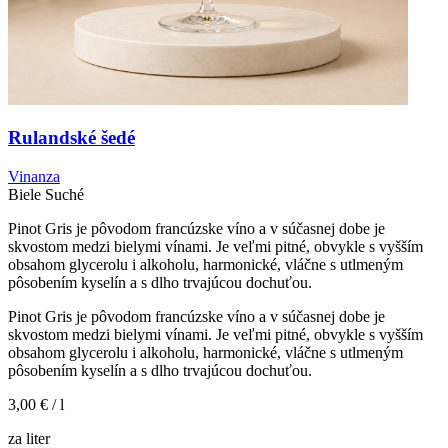
Rulandské šedé
Vinanza
Biele
Suché
Pinot Gris je pôvodom francúzske víno a v súčasnej dobe je
skvostom medzi bielymi vínami. Je veľmi pitné, obvykle s vyšším
obsahom glycerolu i alkoholu, harmonické, vláčne s utlmeným
pôsobením kyselín a s dlho trvajúcou dochuťou.
Pinot Gris je pôvodom francúzske víno a v súčasnej dobe je
skvostom medzi bielymi vínami. Je veľmi pitné, obvykle s vyšším
obsahom glycerolu i alkoholu, harmonické, vláčne s utlmeným
pôsobením kyselín a s dlho trvajúcou dochuťou.
3,00 €
/ l
za liter