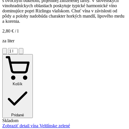
s ovocným buketom, príjemnej žltozelenej farby. V slovenských
vinohradníckych oblastiach poskytuje typické harmonické víno
dominujúce popri Rizlingu vlašskom. Chuť vína v závislosti od
pôdy a polohy nadobúda charakter horkých mandlí, lipového medu
a korenia.
2,80 €
/ l
za liter
Košík
Pridané
Skladom
Zobraziť detail
vína Veltlínske zelené