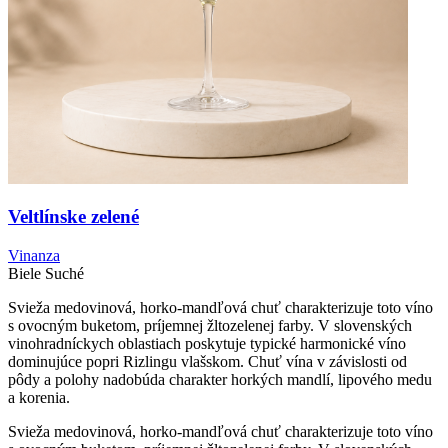
Veltlínske zelené
Vinanza
Biele
Suché
Svieža medovinová, horko-mandľová chuť charakterizuje toto víno
s ovocným buketom, príjemnej žltozelenej farby. V slovenských
vinohradníckych oblastiach poskytuje typické harmonické víno
dominujúce popri Rizlingu vlašskom. Chuť vína v závislosti od
pôdy a polohy nadobúda charakter horkých mandlí, lipového medu
a korenia.
Svieža medovinová, horko-mandľová chuť charakterizuje toto víno