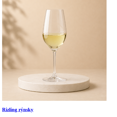
Rizling rýnsky