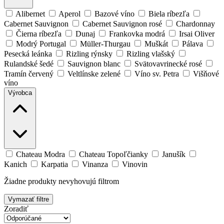
Alibernet
Aperol
Bazové víno
Biela ríbezľa
Cabernet Sauvignon
Cabernet Sauvignon rosé
Chardonnay
Čierna ríbezľa
Dunaj
Frankovka modrá
Irsai Oliver
Modrý Portugal
Müller-Thurgau
Muškát
Pálava
Pesecká leánka
Rizling rýnsky
Rizling vlašský
Rulandské šedé
Sauvignon blanc
Svätovavrinecké rosé
Tramín červený
Veltlínske zelené
Víno sv. Petra
Višňové
víno
Výrobca
Chateau Modra
Chateau Topoľčianky
Janušík
Kanich
Karpatia
Vinanza
Vinovin
Žiadne produkty nevyhovujú filtrom
Vymazať filtre
Zoradiť