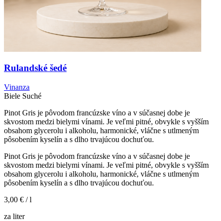
Rulandské šedé
Vinanza
Biele
Suché
Pinot Gris je pôvodom francúzske víno a v súčasnej dobe je
skvostom medzi bielymi vínami. Je veľmi pitné, obvykle s vyšším
obsahom glycerolu i alkoholu, harmonické, vláčne s utlmeným
pôsobením kyselín a s dlho trvajúcou dochuťou.
Pinot Gris je pôvodom francúzske víno a v súčasnej dobe je
skvostom medzi bielymi vínami. Je veľmi pitné, obvykle s vyšším
obsahom glycerolu i alkoholu, harmonické, vláčne s utlmeným
pôsobením kyselín a s dlho trvajúcou dochuťou.
3,00 €
/ l
za liter