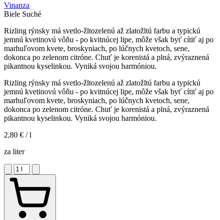
Vinanza
Biele
Suché
Rizling rýnsky má svetlo-žltozelenú až zlatožltú farbu a typickú
jemnú kvetinovú vôňu - po kvitnúcej lipe, môže však byť cítiť aj po
marhuľovom kvete, broskyniach, po lúčnych kvetoch, sene,
dokonca po zelenom citróne. Chuť je korenistá a plná, zvýraznená
pikantnou kyselinkou. Vyniká svojou harmóniou.
Rizling rýnsky má svetlo-žltozelenú až zlatožltú farbu a typickú
jemnú kvetinovú vôňu - po kvitnúcej lipe, môže však byť cítiť aj po
marhuľovom kvete, broskyniach, po lúčnych kvetoch, sene,
dokonca po zelenom citróne. Chuť je korenistá a plná, zvýraznená
pikantnou kyselinkou. Vyniká svojou harmóniou.
2,80 €
/ l
za liter