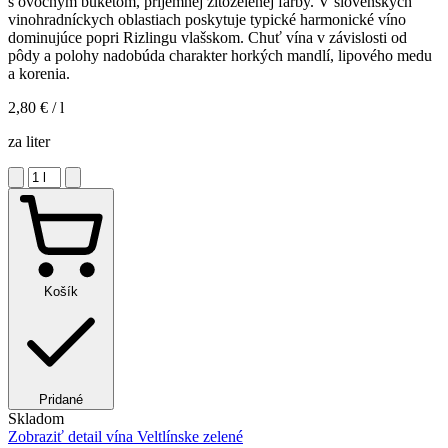
s ovocným buketom, príjemnej žltozelenej farby. V slovenských
vinohradníckych oblastiach poskytuje typické harmonické víno
dominujúce popri Rizlingu vlašskom. Chuť vína v závislosti od
pôdy a polohy nadobúda charakter horkých mandlí, lipového medu
a korenia.
2,80 €
/ l
za liter
Košík
Pridané
Skladom
Zobraziť detail
vína Veltlínske zelené