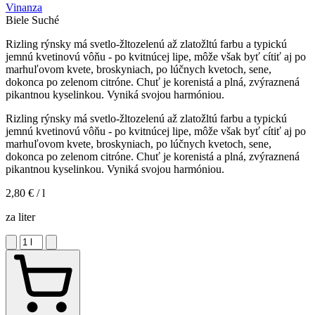
Vinanza
Biele
Suché
Rizling rýnsky má svetlo-žltozelenú až zlatožltú farbu a typickú
jemnú kvetinovú vôňu - po kvitnúcej lipe, môže však byť cítiť aj po
marhuľovom kvete, broskyniach, po lúčnych kvetoch, sene,
dokonca po zelenom citróne. Chuť je korenistá a plná, zvýraznená
pikantnou kyselinkou. Vyniká svojou harmóniou.
Rizling rýnsky má svetlo-žltozelenú až zlatožltú farbu a typickú
jemnú kvetinovú vôňu - po kvitnúcej lipe, môže však byť cítiť aj po
marhuľovom kvete, broskyniach, po lúčnych kvetoch, sene,
dokonca po zelenom citróne. Chuť je korenistá a plná, zvýraznená
pikantnou kyselinkou. Vyniká svojou harmóniou.
2,80 €
/ l
za liter