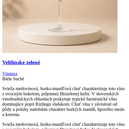
Veltlínske zelené
Vinanza
Biele
Suché
Svieža medovinová, horko-mandľová chuť charakterizuje toto víno
s ovocným buketom, príjemnej žltozelenej farby. V slovenských
vinohradníckych oblastiach poskytuje typické harmonické víno
dominujúce popri Rizlingu vlašskom. Chuť vína v závislosti od
pôdy a polohy nadobúda charakter horkých mandlí, lipového medu
a korenia.
Svieža medovinová, horko-mandľová chuť charakterizuje toto víno