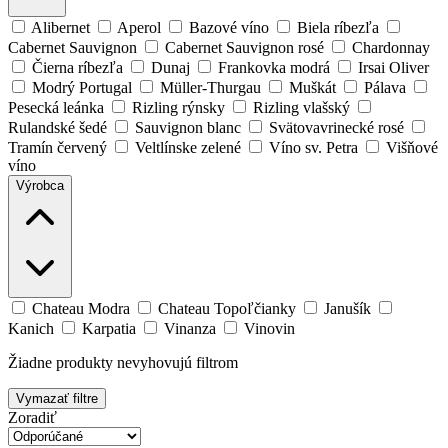
Alibernet
Aperol
Bazové víno
Biela ríbezľa
Cabernet Sauvignon
Cabernet Sauvignon rosé
Chardonnay
Čierna ríbezľa
Dunaj
Frankovka modrá
Irsai Oliver
Modrý Portugal
Müller-Thurgau
Muškát
Pálava
Pesecká leánka
Rizling rýnsky
Rizling vlašský
Rulandské šedé
Sauvignon blanc
Svätovavrinecké rosé
Tramín červený
Veltlínske zelené
Víno sv. Petra
Višňové
víno
Výrobca
Chateau Modra
Chateau Topoľčianky
Janušík
Kanich
Karpatia
Vinanza
Vinovin
Žiadne produkty nevyhovujú filtrom
Vymazať filtre
Zoradiť