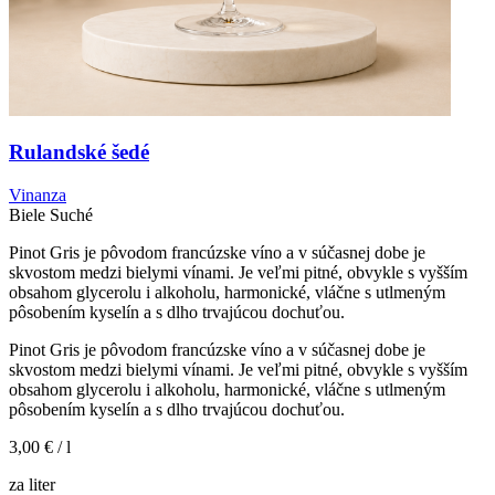
Rulandské šedé
Vinanza
Biele
Suché
Pinot Gris je pôvodom francúzske víno a v súčasnej dobe je
skvostom medzi bielymi vínami. Je veľmi pitné, obvykle s vyšším
obsahom glycerolu i alkoholu, harmonické, vláčne s utlmeným
pôsobením kyselín a s dlho trvajúcou dochuťou.
Pinot Gris je pôvodom francúzske víno a v súčasnej dobe je
skvostom medzi bielymi vínami. Je veľmi pitné, obvykle s vyšším
obsahom glycerolu i alkoholu, harmonické, vláčne s utlmeným
pôsobením kyselín a s dlho trvajúcou dochuťou.
3,00 €
/ l
za liter