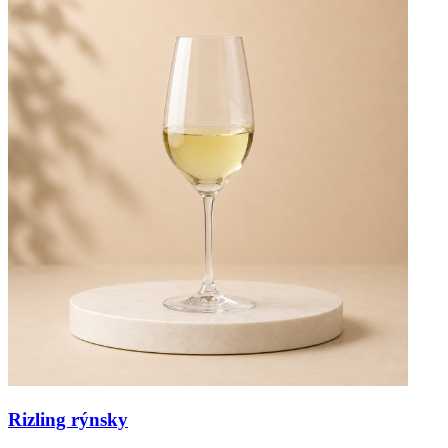
Rizling rýnsky