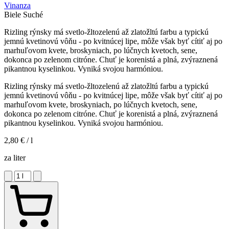
Vinanza
Biele
Suché
Rizling rýnsky má svetlo-žltozelenú až zlatožltú farbu a typickú
jemnú kvetinovú vôňu - po kvitnúcej lipe, môže však byť cítiť aj po
marhuľovom kvete, broskyniach, po lúčnych kvetoch, sene,
dokonca po zelenom citróne. Chuť je korenistá a plná, zvýraznená
pikantnou kyselinkou. Vyniká svojou harmóniou.
Rizling rýnsky má svetlo-žltozelenú až zlatožltú farbu a typickú
jemnú kvetinovú vôňu - po kvitnúcej lipe, môže však byť cítiť aj po
marhuľovom kvete, broskyniach, po lúčnych kvetoch, sene,
dokonca po zelenom citróne. Chuť je korenistá a plná, zvýraznená
pikantnou kyselinkou. Vyniká svojou harmóniou.
2,80 €
/ l
za liter