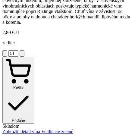
s ovocným buketom, príjemnej žltozelenej farby. V slovenských
vinohradníckych oblastiach poskytuje typické harmonické víno
dominujúce popri Rizlingu vlašskom. Chuť vína v závislosti od
pôdy a polohy nadobúda charakter horkých mandlí, lipového medu
a korenia.
2,80 €
/ l
za liter
Košík
Pridané
Skladom
Zobraziť detail
vína Veltlínske zelené