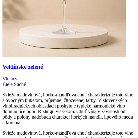
Veltlínske zelené
Vinanza
Biele
Suché
Svieža medovinová, horko-mandľová chuť charakterizuje toto víno
s ovocným buketom, príjemnej žltozelenej farby. V slovenských
vinohradníckych oblastiach poskytuje typické harmonické víno
dominujúce popri Rizlingu vlašskom. Chuť vína v závislosti od
pôdy a polohy nadobúda charakter horkých mandlí, lipového medu
a korenia.
Svieža medovinová, horko-mandľová chuť charakterizuje toto víno