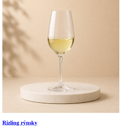
Rizling rýnsky