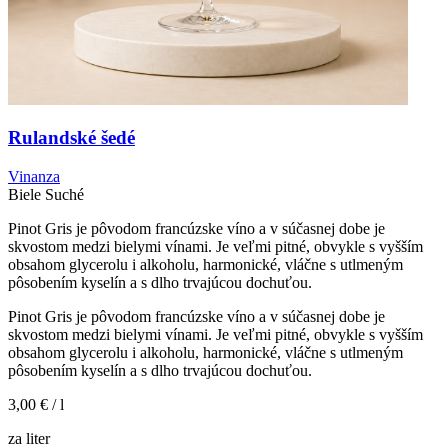
Rulandské šedé
Vinanza
Biele
Suché
Pinot Gris je pôvodom francúzske víno a v súčasnej dobe je
skvostom medzi bielymi vínami. Je veľmi pitné, obvykle s vyšším
obsahom glycerolu i alkoholu, harmonické, vláčne s utlmeným
pôsobením kyselín a s dlho trvajúcou dochuťou.
Pinot Gris je pôvodom francúzske víno a v súčasnej dobe je
skvostom medzi bielymi vínami. Je veľmi pitné, obvykle s vyšším
obsahom glycerolu i alkoholu, harmonické, vláčne s utlmeným
pôsobením kyselín a s dlho trvajúcou dochuťou.
3,00 €
/ l
za liter