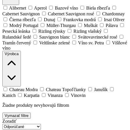
Alibernet
Aperol
Bazové víno
Biela ríbezľa
Cabernet Sauvignon
Cabernet Sauvignon rosé
Chardonnay
Čierna ríbezľa
Dunaj
Frankovka modrá
Irsai Oliver
Modrý Portugal
Müller-Thurgau
Muškát
Pálava
Pesecká leánka
Rizling rýnsky
Rizling vlašský
Rulandské šedé
Sauvignon blanc
Svätovavrinecké rosé
Tramín červený
Veltlínske zelené
Víno sv. Petra
Višňové
víno
Výrobca
Chateau Modra
Chateau Topoľčianky
Janušík
Kanich
Karpatia
Vinanza
Vinovin
Žiadne produkty nevyhovujú filtrom
Vymazať filtre
Zoradiť