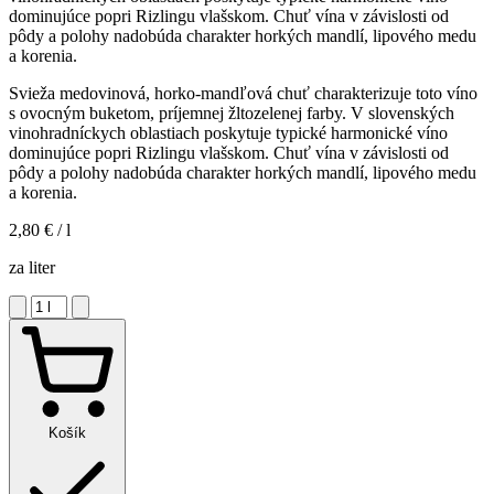
dominujúce popri Rizlingu vlašskom. Chuť vína v závislosti od
pôdy a polohy nadobúda charakter horkých mandlí, lipového medu
a korenia.
Svieža medovinová, horko-mandľová chuť charakterizuje toto víno
s ovocným buketom, príjemnej žltozelenej farby. V slovenských
vinohradníckych oblastiach poskytuje typické harmonické víno
dominujúce popri Rizlingu vlašskom. Chuť vína v závislosti od
pôdy a polohy nadobúda charakter horkých mandlí, lipového medu
a korenia.
2,80 €
/ l
za liter
Košík