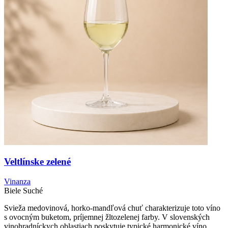
Veltlínske zelené
Vinanza
Biele
Suché
Svieža medovinová, horko-mandľová chuť charakterizuje toto víno
s ovocným buketom, príjemnej žltozelenej farby. V slovenských
vinohradníckych oblastiach poskytuje typické harmonické víno