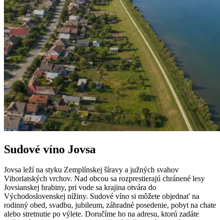
Sudové víno Jovsa
Jovsa leží na styku Zemplínskej šíravy a južných svahov
Vihorlatských vrchov. Nad obcou sa rozprestierajú chránené lesy
Jovsianskej hrabiny, pri vode sa krajina otvára do
Východoslovenskej nížiny. Sudové víno si môžete objednať na
rodinný obed, svadbu, jubileum, záhradné posedenie, pobyt na chate
alebo stretnutie po výlete. Doručíme ho na adresu, ktorú zadáte