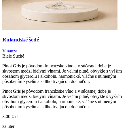
Rulandské šedé
Vinanza
Biele
Suché
Pinot Gris je pôvodom francúzske víno a v súčasnej dobe je
skvostom medzi bielymi vínami. Je veľmi pitné, obvykle s vyšším
obsahom glycerolu i alkoholu, harmonické, vláčne s utlmeným
pôsobením kyselín a s dlho trvajúcou dochuťou.
Pinot Gris je pôvodom francúzske víno a v súčasnej dobe je
skvostom medzi bielymi vínami. Je veľmi pitné, obvykle s vyšším
obsahom glycerolu i alkoholu, harmonické, vláčne s utlmeným
pôsobením kyselín a s dlho trvajúcou dochuťou.
3,00 €
/ l
za liter