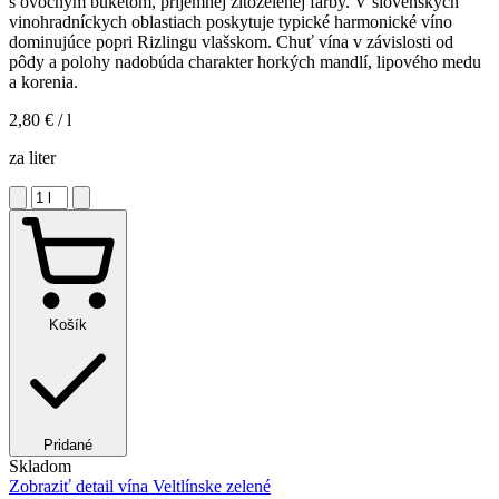
s ovocným buketom, príjemnej žltozelenej farby. V slovenských
vinohradníckych oblastiach poskytuje typické harmonické víno
dominujúce popri Rizlingu vlašskom. Chuť vína v závislosti od
pôdy a polohy nadobúda charakter horkých mandlí, lipového medu
a korenia.
2,80 €
/ l
za liter
Košík
Pridané
Skladom
Zobraziť detail
vína Veltlínske zelené