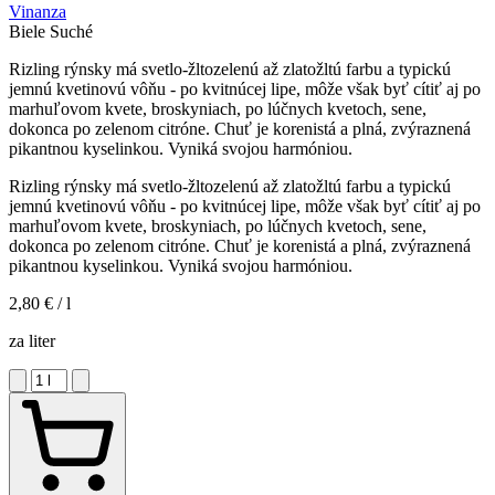
Vinanza
Biele
Suché
Rizling rýnsky má svetlo-žltozelenú až zlatožltú farbu a typickú
jemnú kvetinovú vôňu - po kvitnúcej lipe, môže však byť cítiť aj po
marhuľovom kvete, broskyniach, po lúčnych kvetoch, sene,
dokonca po zelenom citróne. Chuť je korenistá a plná, zvýraznená
pikantnou kyselinkou. Vyniká svojou harmóniou.
Rizling rýnsky má svetlo-žltozelenú až zlatožltú farbu a typickú
jemnú kvetinovú vôňu - po kvitnúcej lipe, môže však byť cítiť aj po
marhuľovom kvete, broskyniach, po lúčnych kvetoch, sene,
dokonca po zelenom citróne. Chuť je korenistá a plná, zvýraznená
pikantnou kyselinkou. Vyniká svojou harmóniou.
2,80 €
/ l
za liter