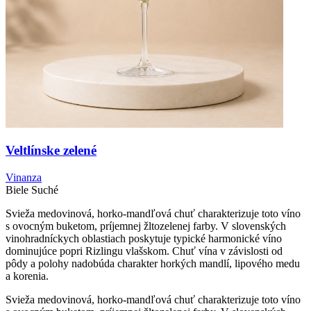
Veltlínske zelené
Vinanza
Biele
Suché
Svieža medovinová, horko-mandľová chuť charakterizuje toto víno
s ovocným buketom, príjemnej žltozelenej farby. V slovenských
vinohradníckych oblastiach poskytuje typické harmonické víno
dominujúce popri Rizlingu vlašskom. Chuť vína v závislosti od
pôdy a polohy nadobúda charakter horkých mandlí, lipového medu
a korenia.
Svieža medovinová, horko-mandľová chuť charakterizuje toto víno