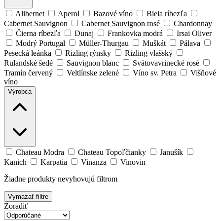
Alibernet
Aperol
Bazové víno
Biela ríbezľa
Cabernet Sauvignon
Cabernet Sauvignon rosé
Chardonnay
Čierna ríbezľa
Dunaj
Frankovka modrá
Irsai Oliver
Modrý Portugal
Müller-Thurgau
Muškát
Pálava
Pesecká leánka
Rizling rýnsky
Rizling vlašský
Rulandské šedé
Sauvignon blanc
Svätovavrinecké rosé
Tramín červený
Veltlínske zelené
Víno sv. Petra
Višňové
víno
Výrobca
Chateau Modra
Chateau Topoľčianky
Janušík
Kanich
Karpatia
Vinanza
Vinovin
Žiadne produkty nevyhovujú filtrom
Vymazať filtre
Zoradiť