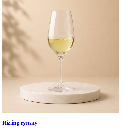
Rizling rýnsky