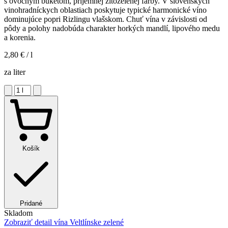
s ovocným buketom, príjemnej žltozelenej farby. V slovenských
vinohradníckych oblastiach poskytuje typické harmonické víno
dominujúce popri Rizlingu vlašskom. Chuť vína v závislosti od
pôdy a polohy nadobúda charakter horkých mandlí, lipového medu
a korenia.
2,80 €
/ l
za liter
Košík
Pridané
Skladom
Zobraziť detail
vína Veltlínske zelené