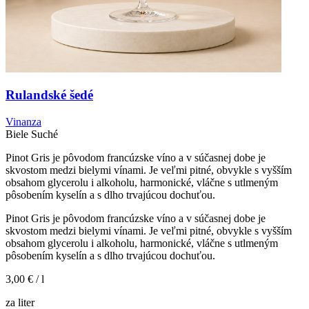
Rulandské šedé
Vinanza
Biele
Suché
Pinot Gris je pôvodom francúzske víno a v súčasnej dobe je
skvostom medzi bielymi vínami. Je veľmi pitné, obvykle s vyšším
obsahom glycerolu i alkoholu, harmonické, vláčne s utlmeným
pôsobením kyselín a s dlho trvajúcou dochuťou.
Pinot Gris je pôvodom francúzske víno a v súčasnej dobe je
skvostom medzi bielymi vínami. Je veľmi pitné, obvykle s vyšším
obsahom glycerolu i alkoholu, harmonické, vláčne s utlmeným
pôsobením kyselín a s dlho trvajúcou dochuťou.
3,00 €
/ l
za liter