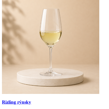
Rizling rýnsky