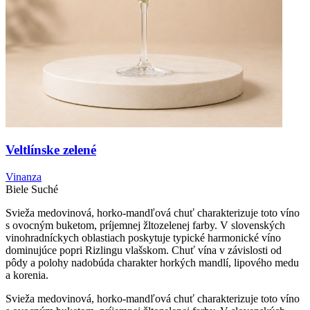
Veltlínske zelené
Vinanza
Biele
Suché
Svieža medovinová, horko-mandľová chuť charakterizuje toto víno
s ovocným buketom, príjemnej žltozelenej farby. V slovenských
vinohradníckych oblastiach poskytuje typické harmonické víno
dominujúce popri Rizlingu vlašskom. Chuť vína v závislosti od
pôdy a polohy nadobúda charakter horkých mandlí, lipového medu
a korenia.
Svieža medovinová, horko-mandľová chuť charakterizuje toto víno