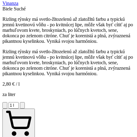
Vinanza
Biele
Suché
Rizling rýnsky má svetlo-žltozelenú až zlatožltú farbu a typickú
jemnú kvetinovú vôňu - po kvitnúcej lipe, môže však byť cítiť aj po
marhuľovom kvete, broskyniach, po lúčnych kvetoch, sene,
dokonca po zelenom citróne. Chuť je korenistá a plná, zvýraznená
pikantnou kyselinkou. Vyniká svojou harmóniou.
Rizling rýnsky má svetlo-žltozelenú až zlatožltú farbu a typickú
jemnú kvetinovú vôňu - po kvitnúcej lipe, môže však byť cítiť aj po
marhuľovom kvete, broskyniach, po lúčnych kvetoch, sene,
dokonca po zelenom citróne. Chuť je korenistá a plná, zvýraznená
pikantnou kyselinkou. Vyniká svojou harmóniou.
2,80 €
/ l
za liter