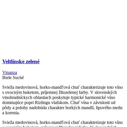
Veltlínske zelené
Vinanza
Biele
Suché
Svieža medovinová, horko-mandľová chuť charakterizuje toto víno
s ovocným buketom, príjemnej žltozelenej farby. V slovenských
vinohradníckych oblastiach poskytuje typické harmonické víno
dominujúce popri Rizlingu vlašskom. Chuť vína v závislosti od
pôdy a polohy nadobúda charakter horkých mandlí, lipového medu
a korenia.
Svieža medovinová, horko-mandľová chuť charakterizuje toto víno