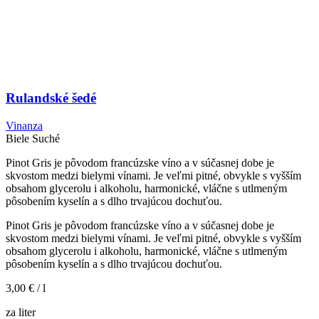
Rulandské šedé
Vinanza
Biele
Suché
Pinot Gris je pôvodom francúzske víno a v súčasnej dobe je
skvostom medzi bielymi vínami. Je veľmi pitné, obvykle s vyšším
obsahom glycerolu i alkoholu, harmonické, vláčne s utlmeným
pôsobením kyselín a s dlho trvajúcou dochuťou.
Pinot Gris je pôvodom francúzske víno a v súčasnej dobe je
skvostom medzi bielymi vínami. Je veľmi pitné, obvykle s vyšším
obsahom glycerolu i alkoholu, harmonické, vláčne s utlmeným
pôsobením kyselín a s dlho trvajúcou dochuťou.
3,00 €
/ l
za liter