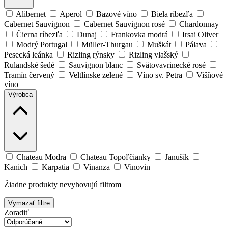
Alibernet
Aperol
Bazové víno
Biela ríbezľa
Cabernet Sauvignon
Cabernet Sauvignon rosé
Chardonnay
Čierna ríbezľa
Dunaj
Frankovka modrá
Irsai Oliver
Modrý Portugal
Müller-Thurgau
Muškát
Pálava
Pesecká leánka
Rizling rýnsky
Rizling vlašský
Rulandské šedé
Sauvignon blanc
Svätovavrinecké rosé
Tramín červený
Veltlínske zelené
Víno sv. Petra
Višňové
víno
Výrobca
Chateau Modra
Chateau Topoľčianky
Janušík
Kanich
Karpatia
Vinanza
Vinovin
Žiadne produkty nevyhovujú filtrom
Vymazať filtre
Zoradiť