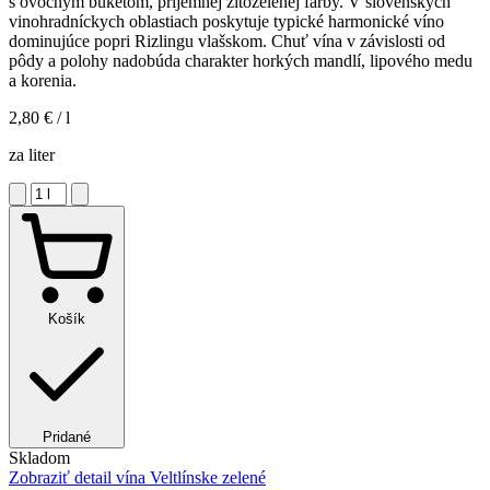
s ovocným buketom, príjemnej žltozelenej farby. V slovenských
vinohradníckych oblastiach poskytuje typické harmonické víno
dominujúce popri Rizlingu vlašskom. Chuť vína v závislosti od
pôdy a polohy nadobúda charakter horkých mandlí, lipového medu
a korenia.
2,80 €
/ l
za liter
Košík
Pridané
Skladom
Zobraziť detail
vína Veltlínske zelené