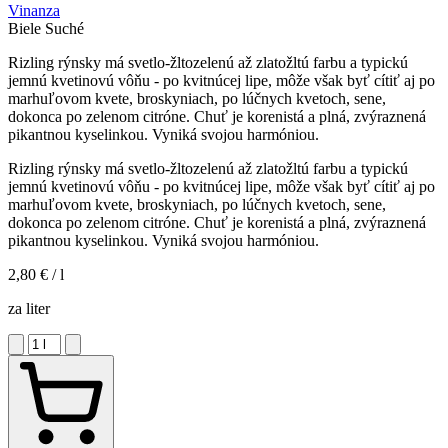
Vinanza
Biele
Suché
Rizling rýnsky má svetlo-žltozelenú až zlatožltú farbu a typickú
jemnú kvetinovú vôňu - po kvitnúcej lipe, môže však byť cítiť aj po
marhuľovom kvete, broskyniach, po lúčnych kvetoch, sene,
dokonca po zelenom citróne. Chuť je korenistá a plná, zvýraznená
pikantnou kyselinkou. Vyniká svojou harmóniou.
Rizling rýnsky má svetlo-žltozelenú až zlatožltú farbu a typickú
jemnú kvetinovú vôňu - po kvitnúcej lipe, môže však byť cítiť aj po
marhuľovom kvete, broskyniach, po lúčnych kvetoch, sene,
dokonca po zelenom citróne. Chuť je korenistá a plná, zvýraznená
pikantnou kyselinkou. Vyniká svojou harmóniou.
2,80 €
/ l
za liter