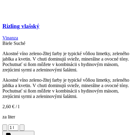
Rizling vlašský
Vinanza
Biele
Suché
Akostné víno zeleno-žltej farby je typické vôňou limetky, zeleného
jablka a kvetin. V chuti dominujú svieže, minerálne a ovocné tóny.
Pochutnať si ňom môžete v kombinácii s hydinovým mäsom,
zrejúcimi syrmi a zeleninovými šalátmi.
Akostné víno zeleno-žltej farby je typické vôňou limetky, zeleného
jablka a kvetin. V chuti dominujú svieže, minerálne a ovocné tóny.
Pochutnať si ňom môžete v kombinácii s hydinovým mäsom,
zrejúcimi syrmi a zeleninovými šalátmi.
2,60 €
/ l
za liter