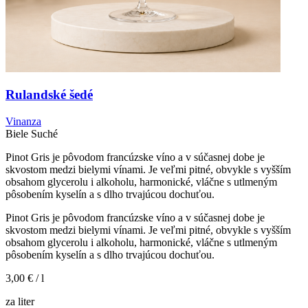
Rulandské šedé
Vinanza
Biele
Suché
Pinot Gris je pôvodom francúzske víno a v súčasnej dobe je
skvostom medzi bielymi vínami. Je veľmi pitné, obvykle s vyšším
obsahom glycerolu i alkoholu, harmonické, vláčne s utlmeným
pôsobením kyselín a s dlho trvajúcou dochuťou.
Pinot Gris je pôvodom francúzske víno a v súčasnej dobe je
skvostom medzi bielymi vínami. Je veľmi pitné, obvykle s vyšším
obsahom glycerolu i alkoholu, harmonické, vláčne s utlmeným
pôsobením kyselín a s dlho trvajúcou dochuťou.
3,00 €
/ l
za liter