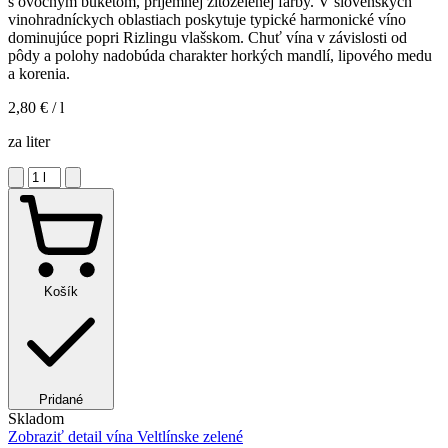
s ovocným buketom, príjemnej žltozelenej farby. V slovenských
vinohradníckych oblastiach poskytuje typické harmonické víno
dominujúce popri Rizlingu vlašskom. Chuť vína v závislosti od
pôdy a polohy nadobúda charakter horkých mandlí, lipového medu
a korenia.
2,80 €
/ l
za liter
Košík
Pridané
Skladom
Zobraziť detail
vína Veltlínske zelené