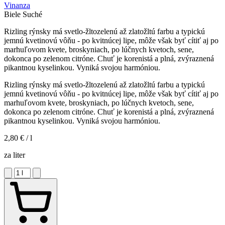
Vinanza
Biele
Suché
Rizling rýnsky má svetlo-žltozelenú až zlatožltú farbu a typickú
jemnú kvetinovú vôňu - po kvitnúcej lipe, môže však byť cítiť aj po
marhuľovom kvete, broskyniach, po lúčnych kvetoch, sene,
dokonca po zelenom citróne. Chuť je korenistá a plná, zvýraznená
pikantnou kyselinkou. Vyniká svojou harmóniou.
Rizling rýnsky má svetlo-žltozelenú až zlatožltú farbu a typickú
jemnú kvetinovú vôňu - po kvitnúcej lipe, môže však byť cítiť aj po
marhuľovom kvete, broskyniach, po lúčnych kvetoch, sene,
dokonca po zelenom citróne. Chuť je korenistá a plná, zvýraznená
pikantnou kyselinkou. Vyniká svojou harmóniou.
2,80 €
/ l
za liter