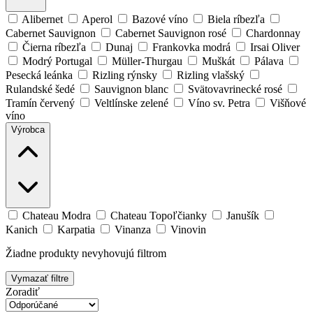
Alibernet
Aperol
Bazové víno
Biela ríbezľa
Cabernet Sauvignon
Cabernet Sauvignon rosé
Chardonnay
Čierna ríbezľa
Dunaj
Frankovka modrá
Irsai Oliver
Modrý Portugal
Müller-Thurgau
Muškát
Pálava
Pesecká leánka
Rizling rýnsky
Rizling vlašský
Rulandské šedé
Sauvignon blanc
Svätovavrinecké rosé
Tramín červený
Veltlínske zelené
Víno sv. Petra
Višňové
víno
Výrobca
Chateau Modra
Chateau Topoľčianky
Janušík
Kanich
Karpatia
Vinanza
Vinovin
Žiadne produkty nevyhovujú filtrom
Vymazať filtre
Zoradiť