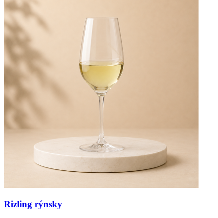
Rizling rýnsky