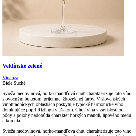
Veltlínske zelené
Vinanza
Biele
Suché
Svieža medovinová, horko-mandľová chuť charakterizuje toto víno
s ovocným buketom, príjemnej žltozelenej farby. V slovenských
vinohradníckych oblastiach poskytuje typické harmonické víno
dominujúce popri Rizlingu vlašskom. Chuť vína v závislosti od
pôdy a polohy nadobúda charakter horkých mandlí, lipového medu
a korenia.
Svieža medovinová, horko-mandľová chuť charakterizuje toto víno