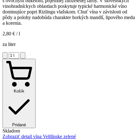
s ovocným buketom, príjemnej žltozelenej farby. V slovenských
vinohradníckych oblastiach poskytuje typické harmonické víno
dominujúce popri Rizlingu vlašskom. Chuť vína v závislosti od
pôdy a polohy nadobúda charakter horkých mandlí, lipového medu
a korenia.
2,80 €
/ l
za liter
Košík
Pridané
Skladom
Zobraziť detail
vína Veltlínske zelené