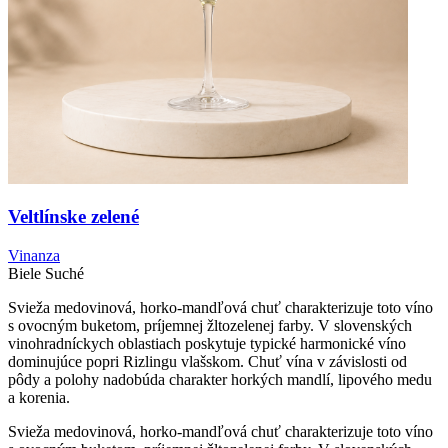
Veltlínske zelené
Vinanza
Biele
Suché
Svieža medovinová, horko-mandľová chuť charakterizuje toto víno
s ovocným buketom, príjemnej žltozelenej farby. V slovenských
vinohradníckych oblastiach poskytuje typické harmonické víno
dominujúce popri Rizlingu vlašskom. Chuť vína v závislosti od
pôdy a polohy nadobúda charakter horkých mandlí, lipového medu
a korenia.
Svieža medovinová, horko-mandľová chuť charakterizuje toto víno