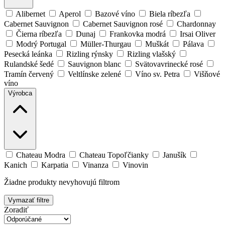
Alibernet
Aperol
Bazové víno
Biela ríbezľa
Cabernet Sauvignon
Cabernet Sauvignon rosé
Chardonnay
Čierna ríbezľa
Dunaj
Frankovka modrá
Irsai Oliver
Modrý Portugal
Müller-Thurgau
Muškát
Pálava
Pesecká leánka
Rizling rýnsky
Rizling vlašský
Rulandské šedé
Sauvignon blanc
Svätovavrinecké rosé
Tramín červený
Veltlínske zelené
Víno sv. Petra
Višňové
víno
Výrobca
Chateau Modra
Chateau Topoľčianky
Janušík
Kanich
Karpatia
Vinanza
Vinovin
Žiadne produkty nevyhovujú filtrom
Vymazať filtre
Zoradiť