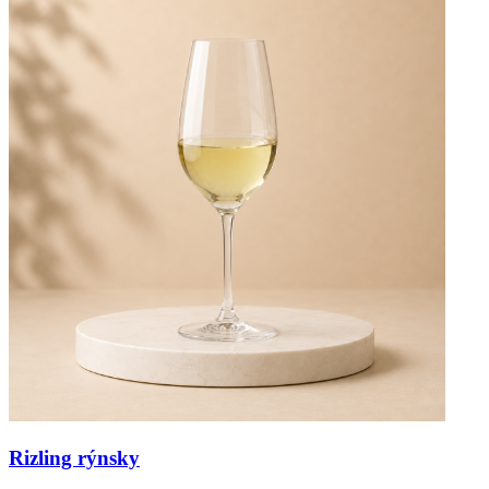
Rizling rýnsky