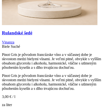
Rulandské šedé
Vinanza
Biele
Suché
Pinot Gris je pôvodom francúzske víno a v súčasnej dobe je
skvostom medzi bielymi vínami. Je veľmi pitné, obvykle s vyšším
obsahom glycerolu i alkoholu, harmonické, vláčne s utlmeným
pôsobením kyselín a s dlho trvajúcou dochuťou.
Pinot Gris je pôvodom francúzske víno a v súčasnej dobe je
skvostom medzi bielymi vínami. Je veľmi pitné, obvykle s vyšším
obsahom glycerolu i alkoholu, harmonické, vláčne s utlmeným
pôsobením kyselín a s dlho trvajúcou dochuťou.
3,00 €
/ l
za liter