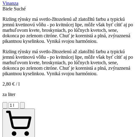
Vinanza
Biele
Suché
Rizling rýnsky má svetlo-žltozelenú až zlatožltú farbu a typickú
jemnú kvetinovú vôňu - po kvitnúcej lipe, môže však byť cítiť aj po
marhuľovom kvete, broskyniach, po lúčnych kvetoch, sene,
dokonca po zelenom citróne. Chuť je korenistá a plná, zvýraznená
pikantnou kyselinkou. Vyniká svojou harmóniou.
Rizling rýnsky má svetlo-žltozelenú až zlatožltú farbu a typickú
jemnú kvetinovú vôňu - po kvitnúcej lipe, môže však byť cítiť aj po
marhuľovom kvete, broskyniach, po lúčnych kvetoch, sene,
dokonca po zelenom citróne. Chuť je korenistá a plná, zvýraznená
pikantnou kyselinkou. Vyniká svojou harmóniou.
2,80 €
/ l
za liter