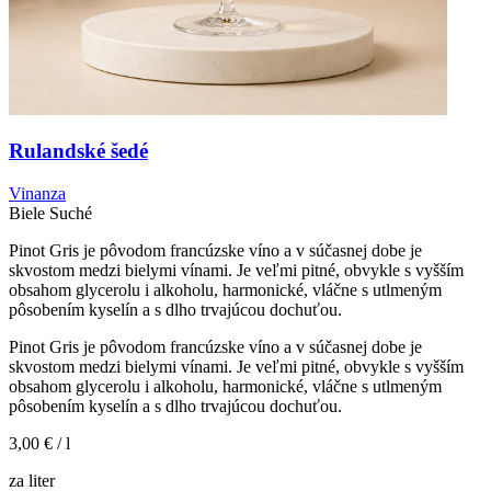
Rulandské šedé
Vinanza
Biele
Suché
Pinot Gris je pôvodom francúzske víno a v súčasnej dobe je
skvostom medzi bielymi vínami. Je veľmi pitné, obvykle s vyšším
obsahom glycerolu i alkoholu, harmonické, vláčne s utlmeným
pôsobením kyselín a s dlho trvajúcou dochuťou.
Pinot Gris je pôvodom francúzske víno a v súčasnej dobe je
skvostom medzi bielymi vínami. Je veľmi pitné, obvykle s vyšším
obsahom glycerolu i alkoholu, harmonické, vláčne s utlmeným
pôsobením kyselín a s dlho trvajúcou dochuťou.
3,00 €
/ l
za liter