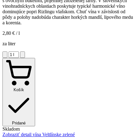
s ovocným buketom, príjemnej žltozelenej farby. V slovenských
vinohradníckych oblastiach poskytuje typické harmonické víno
dominujúce popri Rizlingu vlašskom. Chuť vína v závislosti od
pôdy a polohy nadobúda charakter horkých mandlí, lipového medu
a korenia.
2,80 €
/ l
za liter
Košík
Pridané
Skladom
Zobraziť detail
vína Veltlínske zelené