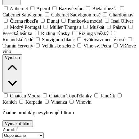
Alibernet
Aperol
Bazové víno
Biela ríbezľa
Cabernet Sauvignon
Cabernet Sauvignon rosé
Chardonnay
Čierna ríbezľa
Dunaj
Frankovka modrá
Irsai Oliver
Modrý Portugal
Müller-Thurgau
Muškát
Pálava
Pesecká leánka
Rizling rýnsky
Rizling vlašský
Rulandské šedé
Sauvignon blanc
Svätovavrinecké rosé
Tramín červený
Veltlínske zelené
Víno sv. Petra
Višňové
víno
Výrobca
Chateau Modra
Chateau Topoľčianky
Janušík
Kanich
Karpatia
Vinanza
Vinovin
Žiadne produkty nevyhovujú filtrom
Vymazať filtre
Zoradiť