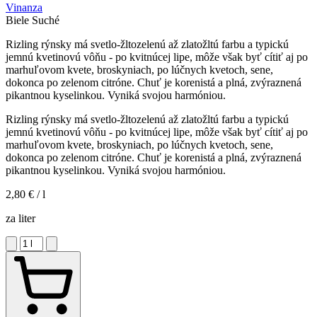
Vinanza
Biele
Suché
Rizling rýnsky má svetlo-žltozelenú až zlatožltú farbu a typickú
jemnú kvetinovú vôňu - po kvitnúcej lipe, môže však byť cítiť aj po
marhuľovom kvete, broskyniach, po lúčnych kvetoch, sene,
dokonca po zelenom citróne. Chuť je korenistá a plná, zvýraznená
pikantnou kyselinkou. Vyniká svojou harmóniou.
Rizling rýnsky má svetlo-žltozelenú až zlatožltú farbu a typickú
jemnú kvetinovú vôňu - po kvitnúcej lipe, môže však byť cítiť aj po
marhuľovom kvete, broskyniach, po lúčnych kvetoch, sene,
dokonca po zelenom citróne. Chuť je korenistá a plná, zvýraznená
pikantnou kyselinkou. Vyniká svojou harmóniou.
2,80 €
/ l
za liter