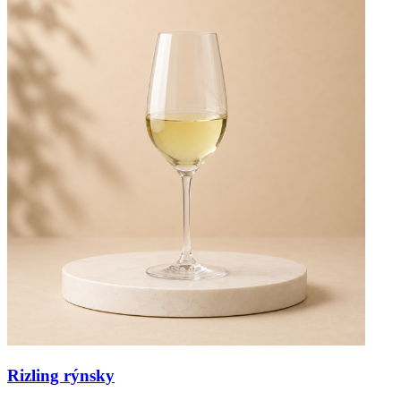
Rizling rýnsky