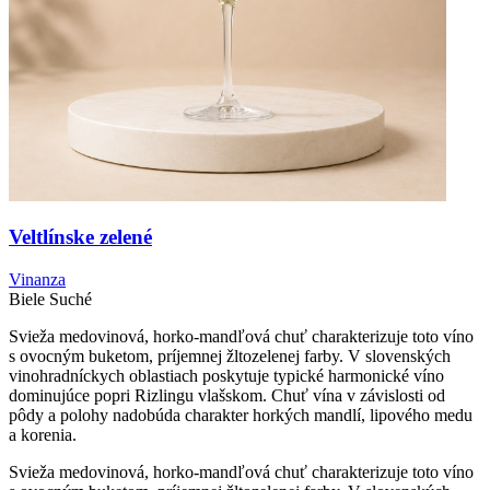
Veltlínske zelené
Vinanza
Biele
Suché
Svieža medovinová, horko-mandľová chuť charakterizuje toto víno
s ovocným buketom, príjemnej žltozelenej farby. V slovenských
vinohradníckych oblastiach poskytuje typické harmonické víno
dominujúce popri Rizlingu vlašskom. Chuť vína v závislosti od
pôdy a polohy nadobúda charakter horkých mandlí, lipového medu
a korenia.
Svieža medovinová, horko-mandľová chuť charakterizuje toto víno