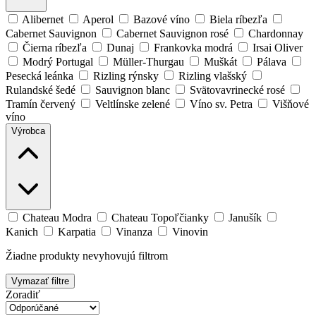
Alibernet
Aperol
Bazové víno
Biela ríbezľa
Cabernet Sauvignon
Cabernet Sauvignon rosé
Chardonnay
Čierna ríbezľa
Dunaj
Frankovka modrá
Irsai Oliver
Modrý Portugal
Müller-Thurgau
Muškát
Pálava
Pesecká leánka
Rizling rýnsky
Rizling vlašský
Rulandské šedé
Sauvignon blanc
Svätovavrinecké rosé
Tramín červený
Veltlínske zelené
Víno sv. Petra
Višňové
víno
Výrobca
Chateau Modra
Chateau Topoľčianky
Janušík
Kanich
Karpatia
Vinanza
Vinovin
Žiadne produkty nevyhovujú filtrom
Vymazať filtre
Zoradiť