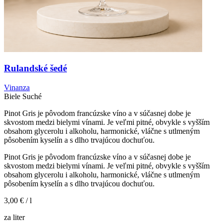
Rulandské šedé
Vinanza
Biele
Suché
Pinot Gris je pôvodom francúzske víno a v súčasnej dobe je
skvostom medzi bielymi vínami. Je veľmi pitné, obvykle s vyšším
obsahom glycerolu i alkoholu, harmonické, vláčne s utlmeným
pôsobením kyselín a s dlho trvajúcou dochuťou.
Pinot Gris je pôvodom francúzske víno a v súčasnej dobe je
skvostom medzi bielymi vínami. Je veľmi pitné, obvykle s vyšším
obsahom glycerolu i alkoholu, harmonické, vláčne s utlmeným
pôsobením kyselín a s dlho trvajúcou dochuťou.
3,00 €
/ l
za liter