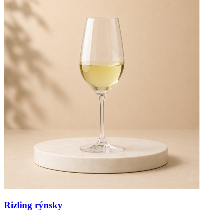
Rizling rýnsky