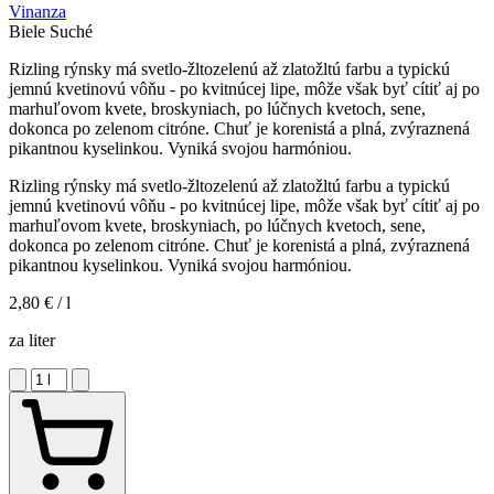
Vinanza
Biele
Suché
Rizling rýnsky má svetlo-žltozelenú až zlatožltú farbu a typickú
jemnú kvetinovú vôňu - po kvitnúcej lipe, môže však byť cítiť aj po
marhuľovom kvete, broskyniach, po lúčnych kvetoch, sene,
dokonca po zelenom citróne. Chuť je korenistá a plná, zvýraznená
pikantnou kyselinkou. Vyniká svojou harmóniou.
Rizling rýnsky má svetlo-žltozelenú až zlatožltú farbu a typickú
jemnú kvetinovú vôňu - po kvitnúcej lipe, môže však byť cítiť aj po
marhuľovom kvete, broskyniach, po lúčnych kvetoch, sene,
dokonca po zelenom citróne. Chuť je korenistá a plná, zvýraznená
pikantnou kyselinkou. Vyniká svojou harmóniou.
2,80 €
/ l
za liter