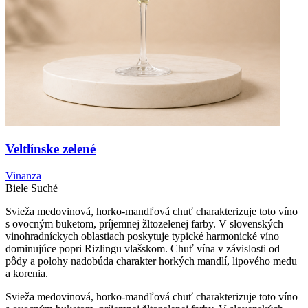
Veltlínske zelené
Vinanza
Biele
Suché
Svieža medovinová, horko-mandľová chuť charakterizuje toto víno
s ovocným buketom, príjemnej žltozelenej farby. V slovenských
vinohradníckych oblastiach poskytuje typické harmonické víno
dominujúce popri Rizlingu vlašskom. Chuť vína v závislosti od
pôdy a polohy nadobúda charakter horkých mandlí, lipového medu
a korenia.
Svieža medovinová, horko-mandľová chuť charakterizuje toto víno