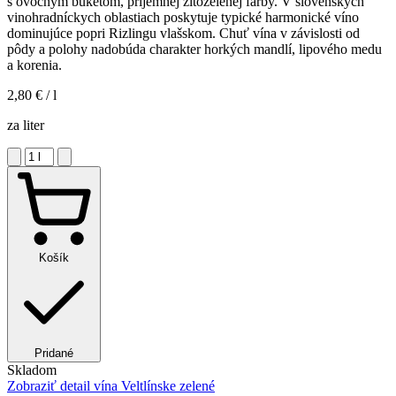
s ovocným buketom, príjemnej žltozelenej farby. V slovenských
vinohradníckych oblastiach poskytuje typické harmonické víno
dominujúce popri Rizlingu vlašskom. Chuť vína v závislosti od
pôdy a polohy nadobúda charakter horkých mandlí, lipového medu
a korenia.
2,80 €
/ l
za liter
Košík
Pridané
Skladom
Zobraziť detail
vína Veltlínske zelené