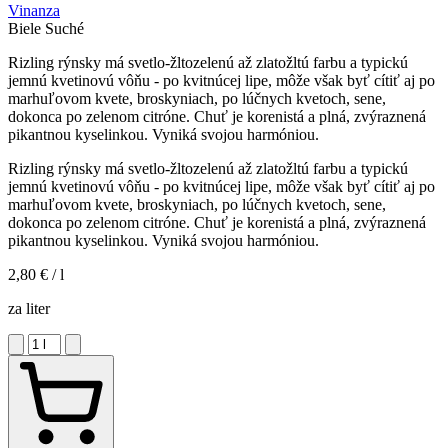
Vinanza
Biele
Suché
Rizling rýnsky má svetlo-žltozelenú až zlatožltú farbu a typickú
jemnú kvetinovú vôňu - po kvitnúcej lipe, môže však byť cítiť aj po
marhuľovom kvete, broskyniach, po lúčnych kvetoch, sene,
dokonca po zelenom citróne. Chuť je korenistá a plná, zvýraznená
pikantnou kyselinkou. Vyniká svojou harmóniou.
Rizling rýnsky má svetlo-žltozelenú až zlatožltú farbu a typickú
jemnú kvetinovú vôňu - po kvitnúcej lipe, môže však byť cítiť aj po
marhuľovom kvete, broskyniach, po lúčnych kvetoch, sene,
dokonca po zelenom citróne. Chuť je korenistá a plná, zvýraznená
pikantnou kyselinkou. Vyniká svojou harmóniou.
2,80 €
/ l
za liter