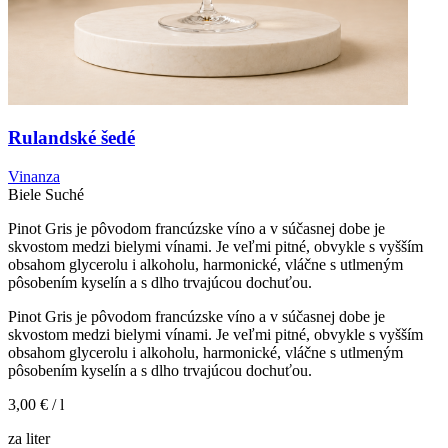
Rulandské šedé
Vinanza
Biele
Suché
Pinot Gris je pôvodom francúzske víno a v súčasnej dobe je
skvostom medzi bielymi vínami. Je veľmi pitné, obvykle s vyšším
obsahom glycerolu i alkoholu, harmonické, vláčne s utlmeným
pôsobením kyselín a s dlho trvajúcou dochuťou.
Pinot Gris je pôvodom francúzske víno a v súčasnej dobe je
skvostom medzi bielymi vínami. Je veľmi pitné, obvykle s vyšším
obsahom glycerolu i alkoholu, harmonické, vláčne s utlmeným
pôsobením kyselín a s dlho trvajúcou dochuťou.
3,00 €
/ l
za liter