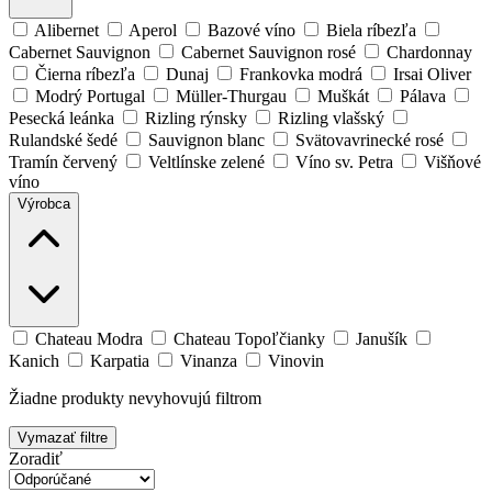
Alibernet
Aperol
Bazové víno
Biela ríbezľa
Cabernet Sauvignon
Cabernet Sauvignon rosé
Chardonnay
Čierna ríbezľa
Dunaj
Frankovka modrá
Irsai Oliver
Modrý Portugal
Müller-Thurgau
Muškát
Pálava
Pesecká leánka
Rizling rýnsky
Rizling vlašský
Rulandské šedé
Sauvignon blanc
Svätovavrinecké rosé
Tramín červený
Veltlínske zelené
Víno sv. Petra
Višňové
víno
Výrobca
Chateau Modra
Chateau Topoľčianky
Janušík
Kanich
Karpatia
Vinanza
Vinovin
Žiadne produkty nevyhovujú filtrom
Vymazať filtre
Zoradiť