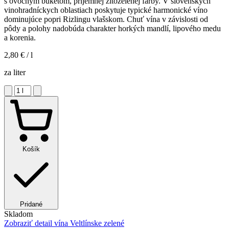
s ovocným buketom, príjemnej žltozelenej farby. V slovenských
vinohradníckych oblastiach poskytuje typické harmonické víno
dominujúce popri Rizlingu vlašskom. Chuť vína v závislosti od
pôdy a polohy nadobúda charakter horkých mandlí, lipového medu
a korenia.
2,80 €
/ l
za liter
Košík
Pridané
Skladom
Zobraziť detail
vína Veltlínske zelené