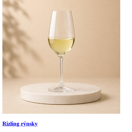
Rizling rýnsky