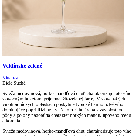
Veltlínske zelené
Vinanza
Biele
Suché
Svieža medovinová, horko-mandľová chuť charakterizuje toto víno
s ovocným buketom, príjemnej žltozelenej farby. V slovenských
vinohradníckych oblastiach poskytuje typické harmonické víno
dominujúce popri Rizlingu vlašskom. Chuť vína v závislosti od
pôdy a polohy nadobúda charakter horkých mandlí, lipového medu
a korenia.
Svieža medovinová, horko-mandľová chuť charakterizuje toto víno