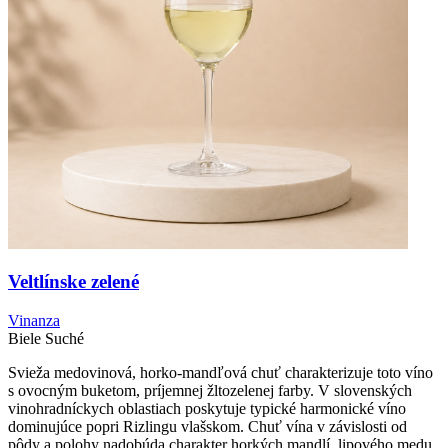
Veltlínske zelené
Vinanza
Biele
Suché
Svieža medovinová, horko-mandľová chuť charakterizuje toto víno
s ovocným buketom, príjemnej žltozelenej farby. V slovenských
vinohradníckych oblastiach poskytuje typické harmonické víno
dominujúce popri Rizlingu vlašskom. Chuť vína v závislosti od
pôdy a polohy nadobúda charakter horkých mandlí, lipového medu