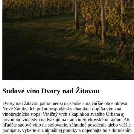
Sudové víno Dvory nad Žitavou
Dvory nad Žitavou patria medzi najstaršie a najväčšie obce okresu
Nové Zámky. Ich poľnohospodársky charakter dopĺňa výrazná
vinohradnícka stopa: Viničný vrch s kaplnkou svätého Urbana aj
novodobé vinárstvo nadväzujú na tradíciu Strekovského rajónu. Ak
hľadáte sudové víno na stolovanie, záhradné posedenie alebo väčšie
podujatie, vyberte si z aktuálnej ponuky a objednajte ho s doručením