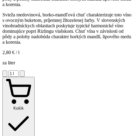
a korenia.
Svieža medovinová, horko-mandľová chuť charakterizuje toto víno
s ovocným buketom, príjemnej žltozelenej farby. V slovenských
vinohradníckych oblastiach poskytuje typické harmonické víno
dominujúce popri Rizlingu vlašskom. Chuť vína v závislosti od
pôdy a polohy nadobúda charakter horkých mandlí, lipového medu
a korenia.
2,80 €
/ l
za liter
Košík