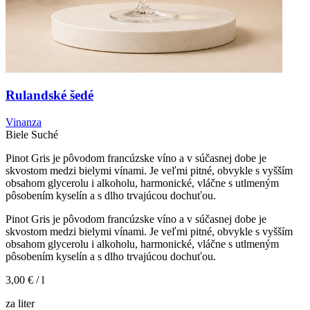
Rulandské šedé
Vinanza
Biele
Suché
Pinot Gris je pôvodom francúzske víno a v súčasnej dobe je
skvostom medzi bielymi vínami. Je veľmi pitné, obvykle s vyšším
obsahom glycerolu i alkoholu, harmonické, vláčne s utlmeným
pôsobením kyselín a s dlho trvajúcou dochuťou.
Pinot Gris je pôvodom francúzske víno a v súčasnej dobe je
skvostom medzi bielymi vínami. Je veľmi pitné, obvykle s vyšším
obsahom glycerolu i alkoholu, harmonické, vláčne s utlmeným
pôsobením kyselín a s dlho trvajúcou dochuťou.
3,00 €
/ l
za liter