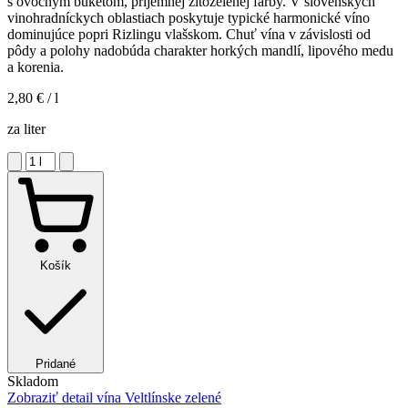
s ovocným buketom, príjemnej žltozelenej farby. V slovenských
vinohradníckych oblastiach poskytuje typické harmonické víno
dominujúce popri Rizlingu vlašskom. Chuť vína v závislosti od
pôdy a polohy nadobúda charakter horkých mandlí, lipového medu
a korenia.
2,80 €
/ l
za liter
Košík
Pridané
Skladom
Zobraziť detail
vína Veltlínske zelené