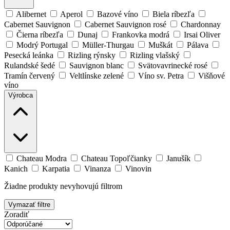
Alibernet
Aperol
Bazové víno
Biela ríbezľa
Cabernet Sauvignon
Cabernet Sauvignon rosé
Chardonnay
Čierna ríbezľa
Dunaj
Frankovka modrá
Irsai Oliver
Modrý Portugal
Müller-Thurgau
Muškát
Pálava
Pesecká leánka
Rizling rýnsky
Rizling vlašský
Rulandské šedé
Sauvignon blanc
Svätovavrinecké rosé
Tramín červený
Veltlínske zelené
Víno sv. Petra
Višňové
víno
Výrobca
Chateau Modra
Chateau Topoľčianky
Janušík
Kanich
Karpatia
Vinanza
Vinovin
Žiadne produkty nevyhovujú filtrom
Vymazať filtre
Zoradiť