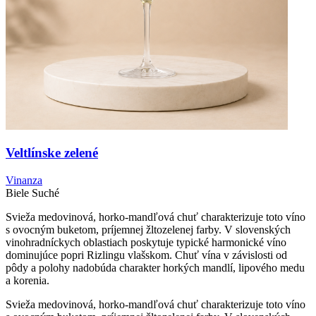
Veltlínske zelené
Vinanza
Biele
Suché
Svieža medovinová, horko-mandľová chuť charakterizuje toto víno
s ovocným buketom, príjemnej žltozelenej farby. V slovenských
vinohradníckych oblastiach poskytuje typické harmonické víno
dominujúce popri Rizlingu vlašskom. Chuť vína v závislosti od
pôdy a polohy nadobúda charakter horkých mandlí, lipového medu
a korenia.
Svieža medovinová, horko-mandľová chuť charakterizuje toto víno