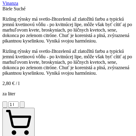
Vinanza
Biele
Suché
Rizling rýnsky má svetlo-žltozelenú až zlatožltú farbu a typickú
jemnú kvetinovú vôňu - po kvitnúcej lipe, môže však byť cítiť aj po
marhuľovom kvete, broskyniach, po lúčnych kvetoch, sene,
dokonca po zelenom citróne. Chuť je korenistá a plná, zvýraznená
pikantnou kyselinkou. Vyniká svojou harmóniou.
Rizling rýnsky má svetlo-žltozelenú až zlatožltú farbu a typickú
jemnú kvetinovú vôňu - po kvitnúcej lipe, môže však byť cítiť aj po
marhuľovom kvete, broskyniach, po lúčnych kvetoch, sene,
dokonca po zelenom citróne. Chuť je korenistá a plná, zvýraznená
pikantnou kyselinkou. Vyniká svojou harmóniou.
2,80 €
/ l
za liter