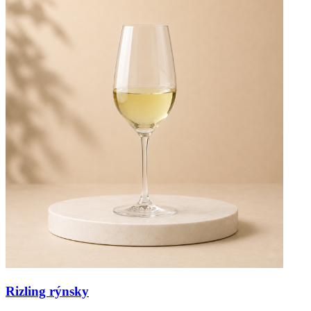
Rizling rýnsky