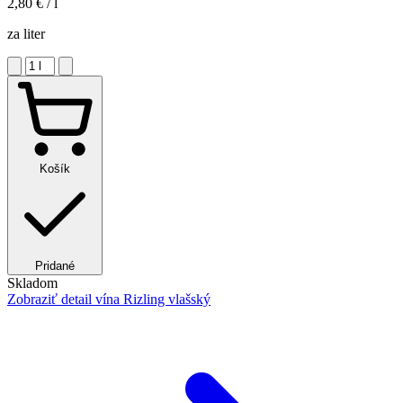
2,80 €
/ l
za liter
Košík
Pridané
Skladom
Zobraziť detail
vína Rizling vlašský