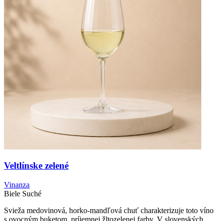
Veltlínske zelené
Vinanza
Biele
Suché
Svieža medovinová, horko-mandľová chuť charakterizuje toto víno
s ovocným buketom, príjemnej žltozelenej farby. V slovenských