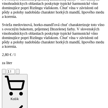
vinohradníckych oblastiach poskytuje typické harmonické víno
dominujúce popri Rizlingu vlašskom. Chuť vína v závislosti od
pôdy a polohy nadobúda charakter horkých mandlí, lipového medu
a korenia.
Svieža medovinová, horko-mandľová chuť charakterizuje toto víno
s ovocným buketom, príjemnej žltozelenej farby. V slovenských
vinohradníckych oblastiach poskytuje typické harmonické víno
dominujúce popri Rizlingu vlašskom. Chuť vína v závislosti od
pôdy a polohy nadobúda charakter horkých mandlí, lipového medu
a korenia.
2,80 €
/ l
za liter
Košík