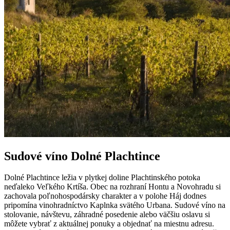
Sudové víno Dolné Plachtince
Dolné Plachtince ležia v plytkej doline Plachtinského potoka
neďaleko Veľkého Krtíša. Obec na rozhraní Hontu a Novohradu si
zachovala poľnohospodársky charakter a v polohe Háj dodnes
pripomína vinohradníctvo Kaplnka svätého Urbana. Sudové víno na
stolovanie, návštevu, záhradné posedenie alebo väčšiu oslavu si
môžete vybrať z aktuálnej ponuky a objednať na miestnu adresu.