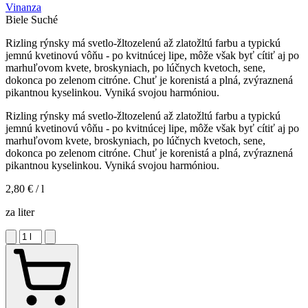
Vinanza
Biele
Suché
Rizling rýnsky má svetlo-žltozelenú až zlatožltú farbu a typickú
jemnú kvetinovú vôňu - po kvitnúcej lipe, môže však byť cítiť aj po
marhuľovom kvete, broskyniach, po lúčnych kvetoch, sene,
dokonca po zelenom citróne. Chuť je korenistá a plná, zvýraznená
pikantnou kyselinkou. Vyniká svojou harmóniou.
Rizling rýnsky má svetlo-žltozelenú až zlatožltú farbu a typickú
jemnú kvetinovú vôňu - po kvitnúcej lipe, môže však byť cítiť aj po
marhuľovom kvete, broskyniach, po lúčnych kvetoch, sene,
dokonca po zelenom citróne. Chuť je korenistá a plná, zvýraznená
pikantnou kyselinkou. Vyniká svojou harmóniou.
2,80 €
/ l
za liter