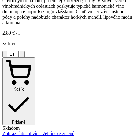
s ovocným buketom, príjemnej žltozelenej farby. V slovenských
vinohradníckych oblastiach poskytuje typické harmonické víno
dominujúce popri Rizlingu vlašskom. Chuť vína v závislosti od
pôdy a polohy nadobúda charakter horkých mandlí, lipového medu
a korenia.
2,80 €
/ l
za liter
Košík
Pridané
Skladom
Zobraziť detail
vína Veltlínske zelené