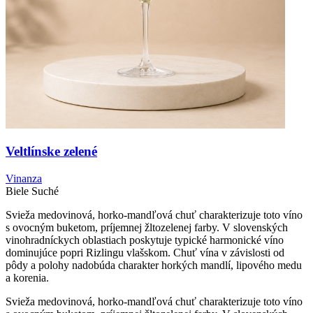
Veltlínske zelené
Vinanza
Biele
Suché
Svieža medovinová, horko-mandľová chuť charakterizuje toto víno
s ovocným buketom, príjemnej žltozelenej farby. V slovenských
vinohradníckych oblastiach poskytuje typické harmonické víno
dominujúce popri Rizlingu vlašskom. Chuť vína v závislosti od
pôdy a polohy nadobúda charakter horkých mandlí, lipového medu
a korenia.
Svieža medovinová, horko-mandľová chuť charakterizuje toto víno