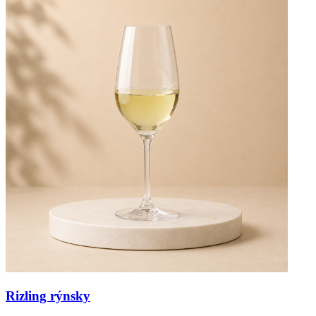
Rizling rýnsky