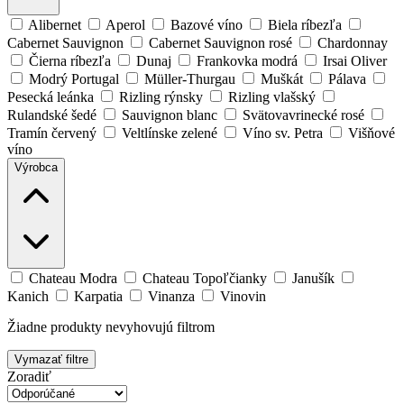
Alibernet
Aperol
Bazové víno
Biela ríbezľa
Cabernet Sauvignon
Cabernet Sauvignon rosé
Chardonnay
Čierna ríbezľa
Dunaj
Frankovka modrá
Irsai Oliver
Modrý Portugal
Müller-Thurgau
Muškát
Pálava
Pesecká leánka
Rizling rýnsky
Rizling vlašský
Rulandské šedé
Sauvignon blanc
Svätovavrinecké rosé
Tramín červený
Veltlínske zelené
Víno sv. Petra
Višňové
víno
Výrobca
Chateau Modra
Chateau Topoľčianky
Janušík
Kanich
Karpatia
Vinanza
Vinovin
Žiadne produkty nevyhovujú filtrom
Vymazať filtre
Zoradiť