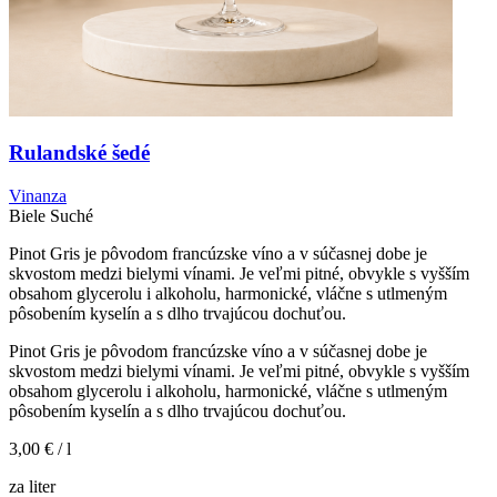
Rulandské šedé
Vinanza
Biele
Suché
Pinot Gris je pôvodom francúzske víno a v súčasnej dobe je
skvostom medzi bielymi vínami. Je veľmi pitné, obvykle s vyšším
obsahom glycerolu i alkoholu, harmonické, vláčne s utlmeným
pôsobením kyselín a s dlho trvajúcou dochuťou.
Pinot Gris je pôvodom francúzske víno a v súčasnej dobe je
skvostom medzi bielymi vínami. Je veľmi pitné, obvykle s vyšším
obsahom glycerolu i alkoholu, harmonické, vláčne s utlmeným
pôsobením kyselín a s dlho trvajúcou dochuťou.
3,00 €
/ l
za liter