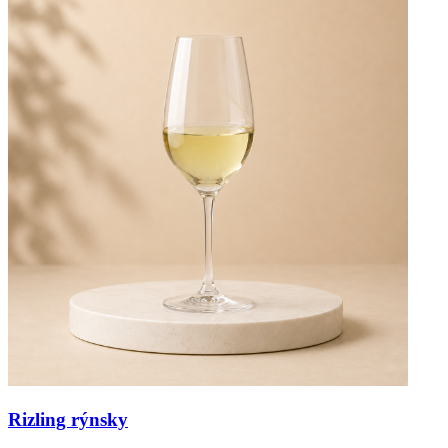
Rizling rýnsky