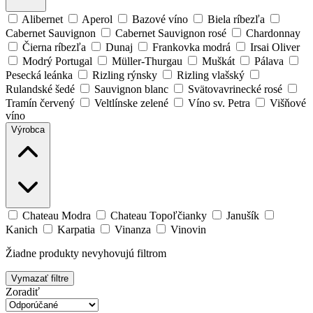
Alibernet
Aperol
Bazové víno
Biela ríbezľa
Cabernet Sauvignon
Cabernet Sauvignon rosé
Chardonnay
Čierna ríbezľa
Dunaj
Frankovka modrá
Irsai Oliver
Modrý Portugal
Müller-Thurgau
Muškát
Pálava
Pesecká leánka
Rizling rýnsky
Rizling vlašský
Rulandské šedé
Sauvignon blanc
Svätovavrinecké rosé
Tramín červený
Veltlínske zelené
Víno sv. Petra
Višňové
víno
Výrobca
Chateau Modra
Chateau Topoľčianky
Janušík
Kanich
Karpatia
Vinanza
Vinovin
Žiadne produkty nevyhovujú filtrom
Vymazať filtre
Zoradiť