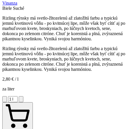
Vinanza
Biele
Suché
Rizling rýnsky má svetlo-žltozelenú až zlatožltú farbu a typickú
jemnú kvetinovú vôňu - po kvitnúcej lipe, môže však byť cítiť aj po
marhuľovom kvete, broskyniach, po lúčnych kvetoch, sene,
dokonca po zelenom citróne. Chuť je korenistá a plná, zvýraznená
pikantnou kyselinkou. Vyniká svojou harmóniou.
Rizling rýnsky má svetlo-žltozelenú až zlatožltú farbu a typickú
jemnú kvetinovú vôňu - po kvitnúcej lipe, môže však byť cítiť aj po
marhuľovom kvete, broskyniach, po lúčnych kvetoch, sene,
dokonca po zelenom citróne. Chuť je korenistá a plná, zvýraznená
pikantnou kyselinkou. Vyniká svojou harmóniou.
2,80 €
/ l
za liter