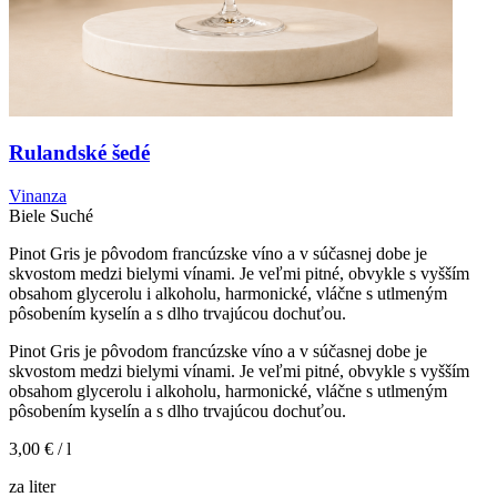
Rulandské šedé
Vinanza
Biele
Suché
Pinot Gris je pôvodom francúzske víno a v súčasnej dobe je
skvostom medzi bielymi vínami. Je veľmi pitné, obvykle s vyšším
obsahom glycerolu i alkoholu, harmonické, vláčne s utlmeným
pôsobením kyselín a s dlho trvajúcou dochuťou.
Pinot Gris je pôvodom francúzske víno a v súčasnej dobe je
skvostom medzi bielymi vínami. Je veľmi pitné, obvykle s vyšším
obsahom glycerolu i alkoholu, harmonické, vláčne s utlmeným
pôsobením kyselín a s dlho trvajúcou dochuťou.
3,00 €
/ l
za liter