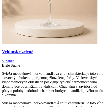
Veltlínske zelené
Vinanza
Biele
Suché
Svieža medovinová, horko-mandľová chuť charakterizuje toto víno
s ovocným buketom, príjemnej žltozelenej farby. V slovenských
vinohradníckych oblastiach poskytuje typické harmonické víno
dominujúce popri Rizlingu vlašskom. Chuť vína v závislosti od
pôdy a polohy nadobúda charakter horkých mandlí, lipového medu
a korenia.
Svieža medovinová, horko-mandľová chuť charakterizuje toto víno