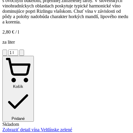
s ovocným buketom, príjemnej žltozelenej farby. V slovenských
vinohradníckych oblastiach poskytuje typické harmonické víno
dominujúce popri Rizlingu vlašskom. Chuť vína v závislosti od
pôdy a polohy nadobúda charakter horkých mandlí, lipového medu
a korenia.
2,80 €
/ l
za liter
Košík
Pridané
Skladom
Zobraziť detail
vína Veltlínske zelené