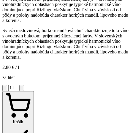
vinohradníckych oblastiach poskytuje typické harmonické víno
dominujúce popri Rizlingu vlašskom. Chuť vína v závislosti od
pôdy a polohy nadobúda charakter horkých mandlí, lipového medu
a korenia.
Svieža medovinová, horko-mandľová chuť charakterizuje toto víno
s ovocným buketom, príjemnej žltozelenej farby. V slovenských
vinohradníckych oblastiach poskytuje typické harmonické víno
dominujúce popri Rizlingu vlašskom. Chuť vína v závislosti od
pôdy a polohy nadobúda charakter horkých mandlí, lipového medu
a korenia.
2,80 €
/ l
za liter
Košík