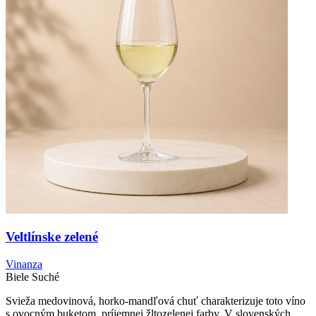
Veltlínske zelené
Vinanza
Biele
Suché
Svieža medovinová, horko-mandľová chuť charakterizuje toto víno
s ovocným buketom, príjemnej žltozelenej farby. V slovenských