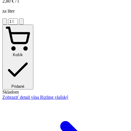
2,80 €
/ l
za liter
Košík
Pridané
Skladom
Zobraziť detail
vína Rizling vlašský