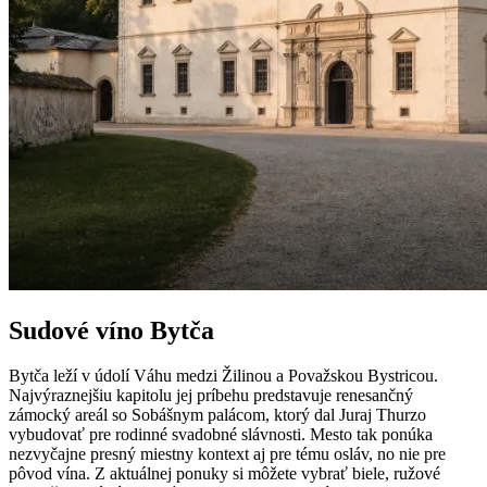
Sudové víno Bytča
Bytča leží v údolí Váhu medzi Žilinou a Považskou Bystricou.
Najvýraznejšiu kapitolu jej príbehu predstavuje renesančný
zámocký areál so Sobášnym palácom, ktorý dal Juraj Thurzo
vybudovať pre rodinné svadobné slávnosti. Mesto tak ponúka
nezvyčajne presný miestny kontext aj pre tému osláv, no nie pre
pôvod vína. Z aktuálnej ponuky si môžete vybrať biele, ružové