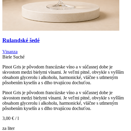
Rulandské šedé
Vinanza
Biele
Suché
Pinot Gris je pôvodom francúzske víno a v súčasnej dobe je
skvostom medzi bielymi vínami. Je veľmi pitné, obvykle s vyšším
obsahom glycerolu i alkoholu, harmonické, vláčne s utlmeným
pôsobením kyselín a s dlho trvajúcou dochuťou.
Pinot Gris je pôvodom francúzske víno a v súčasnej dobe je
skvostom medzi bielymi vínami. Je veľmi pitné, obvykle s vyšším
obsahom glycerolu i alkoholu, harmonické, vláčne s utlmeným
pôsobením kyselín a s dlho trvajúcou dochuťou.
3,00 €
/ l
za liter