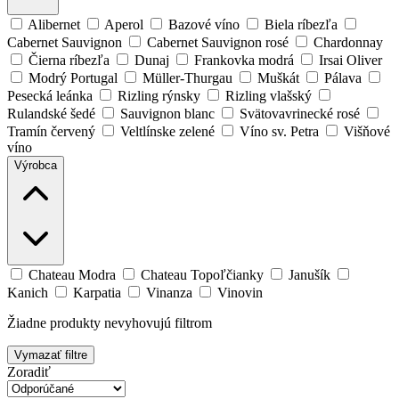
Alibernet
Aperol
Bazové víno
Biela ríbezľa
Cabernet Sauvignon
Cabernet Sauvignon rosé
Chardonnay
Čierna ríbezľa
Dunaj
Frankovka modrá
Irsai Oliver
Modrý Portugal
Müller-Thurgau
Muškát
Pálava
Pesecká leánka
Rizling rýnsky
Rizling vlašský
Rulandské šedé
Sauvignon blanc
Svätovavrinecké rosé
Tramín červený
Veltlínske zelené
Víno sv. Petra
Višňové
víno
Výrobca
Chateau Modra
Chateau Topoľčianky
Janušík
Kanich
Karpatia
Vinanza
Vinovin
Žiadne produkty nevyhovujú filtrom
Vymazať filtre
Zoradiť