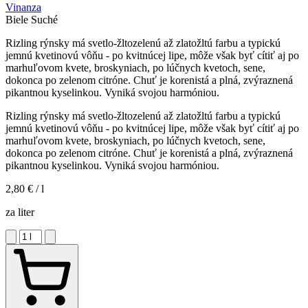
Vinanza
Biele
Suché
Rizling rýnsky má svetlo-žltozelenú až zlatožltú farbu a typickú
jemnú kvetinovú vôňu - po kvitnúcej lipe, môže však byť cítiť aj po
marhuľovom kvete, broskyniach, po lúčnych kvetoch, sene,
dokonca po zelenom citróne. Chuť je korenistá a plná, zvýraznená
pikantnou kyselinkou. Vyniká svojou harmóniou.
Rizling rýnsky má svetlo-žltozelenú až zlatožltú farbu a typickú
jemnú kvetinovú vôňu - po kvitnúcej lipe, môže však byť cítiť aj po
marhuľovom kvete, broskyniach, po lúčnych kvetoch, sene,
dokonca po zelenom citróne. Chuť je korenistá a plná, zvýraznená
pikantnou kyselinkou. Vyniká svojou harmóniou.
2,80 €
/ l
za liter