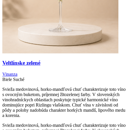
Veltlínske zelené
Vinanza
Biele
Suché
Svieža medovinová, horko-mandľová chuť charakterizuje toto víno
s ovocným buketom, príjemnej žltozelenej farby. V slovenských
vinohradníckych oblastiach poskytuje typické harmonické víno
dominujúce popri Rizlingu vlašskom. Chuť vína v závislosti od
pôdy a polohy nadobúda charakter horkých mandlí, lipového medu
a korenia.
Svieža medovinová, horko-mandľová chuť charakterizuje toto víno