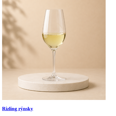
Rizling rýnsky