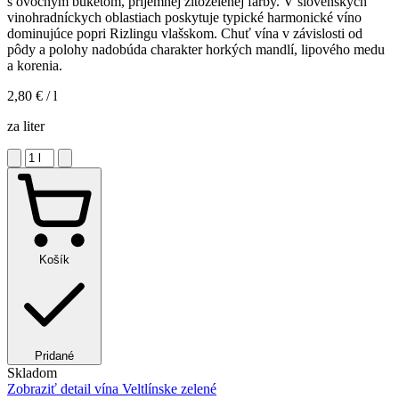
s ovocným buketom, príjemnej žltozelenej farby. V slovenských
vinohradníckych oblastiach poskytuje typické harmonické víno
dominujúce popri Rizlingu vlašskom. Chuť vína v závislosti od
pôdy a polohy nadobúda charakter horkých mandlí, lipového medu
a korenia.
2,80 €
/ l
za liter
Košík
Pridané
Skladom
Zobraziť detail
vína Veltlínske zelené