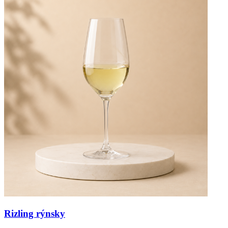
Rizling rýnsky