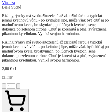
Vinanza
Biele
Suché
Rizling rýnsky má svetlo-žltozelenú až zlatožltú farbu a typickú
jemnú kvetinovú vôňu - po kvitnúcej lipe, môže však byť cítiť aj po
marhuľovom kvete, broskyniach, po lúčnych kvetoch, sene,
dokonca po zelenom citróne. Chuť je korenistá a plná, zvýraznená
pikantnou kyselinkou. Vyniká svojou harmóniou.
Rizling rýnsky má svetlo-žltozelenú až zlatožltú farbu a typickú
jemnú kvetinovú vôňu - po kvitnúcej lipe, môže však byť cítiť aj po
marhuľovom kvete, broskyniach, po lúčnych kvetoch, sene,
dokonca po zelenom citróne. Chuť je korenistá a plná, zvýraznená
pikantnou kyselinkou. Vyniká svojou harmóniou.
2,80 €
/ l
za liter