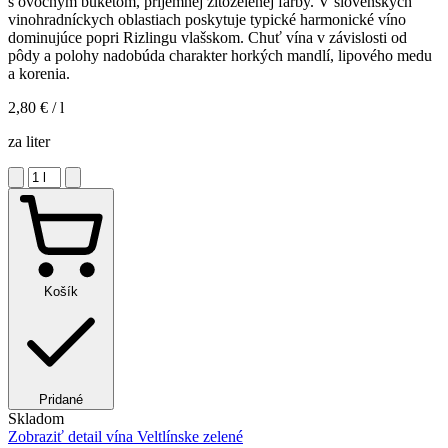
s ovocným buketom, príjemnej žltozelenej farby. V slovenských
vinohradníckych oblastiach poskytuje typické harmonické víno
dominujúce popri Rizlingu vlašskom. Chuť vína v závislosti od
pôdy a polohy nadobúda charakter horkých mandlí, lipového medu
a korenia.
2,80 €
/ l
za liter
Košík
Pridané
Skladom
Zobraziť detail
vína Veltlínske zelené