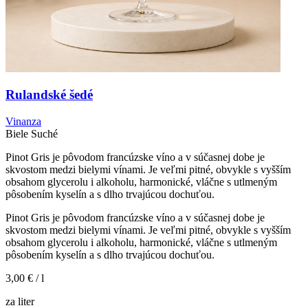
Rulandské šedé
Vinanza
Biele
Suché
Pinot Gris je pôvodom francúzske víno a v súčasnej dobe je
skvostom medzi bielymi vínami. Je veľmi pitné, obvykle s vyšším
obsahom glycerolu i alkoholu, harmonické, vláčne s utlmeným
pôsobením kyselín a s dlho trvajúcou dochuťou.
Pinot Gris je pôvodom francúzske víno a v súčasnej dobe je
skvostom medzi bielymi vínami. Je veľmi pitné, obvykle s vyšším
obsahom glycerolu i alkoholu, harmonické, vláčne s utlmeným
pôsobením kyselín a s dlho trvajúcou dochuťou.
3,00 €
/ l
za liter