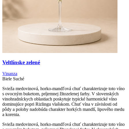
Veltlínske zelené
Vinanza
Biele
Suché
Svieža medovinová, horko-mandľová chuť charakterizuje toto víno
s ovocným buketom, príjemnej žltozelenej farby. V slovenských
vinohradníckych oblastiach poskytuje typické harmonické víno
dominujúce popri Rizlingu vlašskom. Chuť vína v závislosti od
pôdy a polohy nadobúda charakter horkých mandlí, lipového medu
a korenia.
Svieža medovinová, horko-mandľová chuť charakterizuje toto víno