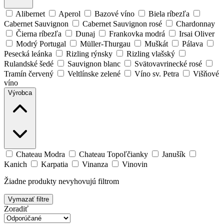
Alibernet
Aperol
Bazové víno
Biela ríbezľa
Cabernet Sauvignon
Cabernet Sauvignon rosé
Chardonnay
Čierna ríbezľa
Dunaj
Frankovka modrá
Irsai Oliver
Modrý Portugal
Müller-Thurgau
Muškát
Pálava
Pesecká leánka
Rizling rýnsky
Rizling vlašský
Rulandské šedé
Sauvignon blanc
Svätovavrinecké rosé
Tramín červený
Veltlínske zelené
Víno sv. Petra
Višňové
víno
Výrobca
Chateau Modra
Chateau Topoľčianky
Janušík
Kanich
Karpatia
Vinanza
Vinovin
Žiadne produkty nevyhovujú filtrom
Vymazať filtre
Zoradiť