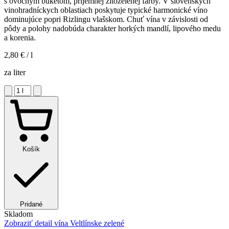
s ovocným buketom, príjemnej žltozelenej farby. V slovenských
vinohradníckych oblastiach poskytuje typické harmonické víno
dominujúce popri Rizlingu vlašskom. Chuť vína v závislosti od
pôdy a polohy nadobúda charakter horkých mandlí, lipového medu
a korenia.
2,80 €
/ l
za liter
Košík
Pridané
Skladom
Zobraziť detail
vína Veltlínske zelené