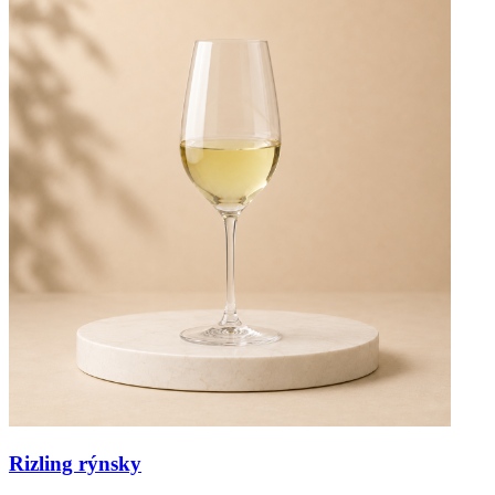
Rizling rýnsky