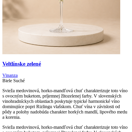
Veltlínske zelené
Vinanza
Biele
Suché
Svieža medovinová, horko-mandľová chuť charakterizuje toto víno
s ovocným buketom, príjemnej žltozelenej farby. V slovenských
vinohradníckych oblastiach poskytuje typické harmonické víno
dominujúce popri Rizlingu vlašskom. Chuť vína v závislosti od
pôdy a polohy nadobúda charakter horkých mandlí, lipového medu
a korenia.
Svieža medovinová, horko-mandľová chuť charakterizuje toto víno