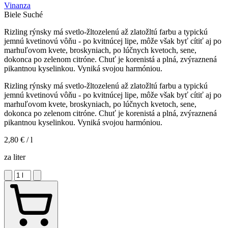
Vinanza
Biele
Suché
Rizling rýnsky má svetlo-žltozelenú až zlatožltú farbu a typickú
jemnú kvetinovú vôňu - po kvitnúcej lipe, môže však byť cítiť aj po
marhuľovom kvete, broskyniach, po lúčnych kvetoch, sene,
dokonca po zelenom citróne. Chuť je korenistá a plná, zvýraznená
pikantnou kyselinkou. Vyniká svojou harmóniou.
Rizling rýnsky má svetlo-žltozelenú až zlatožltú farbu a typickú
jemnú kvetinovú vôňu - po kvitnúcej lipe, môže však byť cítiť aj po
marhuľovom kvete, broskyniach, po lúčnych kvetoch, sene,
dokonca po zelenom citróne. Chuť je korenistá a plná, zvýraznená
pikantnou kyselinkou. Vyniká svojou harmóniou.
2,80 €
/ l
za liter