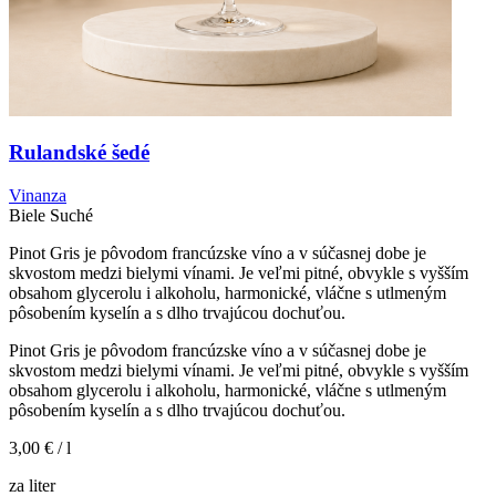
Rulandské šedé
Vinanza
Biele
Suché
Pinot Gris je pôvodom francúzske víno a v súčasnej dobe je
skvostom medzi bielymi vínami. Je veľmi pitné, obvykle s vyšším
obsahom glycerolu i alkoholu, harmonické, vláčne s utlmeným
pôsobením kyselín a s dlho trvajúcou dochuťou.
Pinot Gris je pôvodom francúzske víno a v súčasnej dobe je
skvostom medzi bielymi vínami. Je veľmi pitné, obvykle s vyšším
obsahom glycerolu i alkoholu, harmonické, vláčne s utlmeným
pôsobením kyselín a s dlho trvajúcou dochuťou.
3,00 €
/ l
za liter