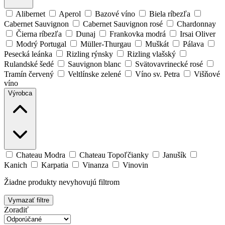
Alibernet
Aperol
Bazové víno
Biela ríbezľa
Cabernet Sauvignon
Cabernet Sauvignon rosé
Chardonnay
Čierna ríbezľa
Dunaj
Frankovka modrá
Irsai Oliver
Modrý Portugal
Müller-Thurgau
Muškát
Pálava
Pesecká leánka
Rizling rýnsky
Rizling vlašský
Rulandské šedé
Sauvignon blanc
Svätovavrinecké rosé
Tramín červený
Veltlínske zelené
Víno sv. Petra
Višňové
víno
Výrobca
Chateau Modra
Chateau Topoľčianky
Janušík
Kanich
Karpatia
Vinanza
Vinovin
Žiadne produkty nevyhovujú filtrom
Vymazať filtre
Zoradiť